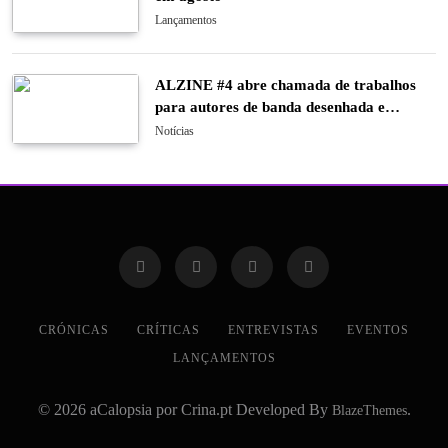
Lançamentos
ALZINE #4 abre chamada de trabalhos
para autores de banda desenhada e
ilustração
Notícias
CRÓNICAS
CRÍTICAS
ENTREVISTAS
EVENTOS
LANÇAMENTOS
© 2026 aCalopsia por Crina.pt Developed By
.
BlazeThemes