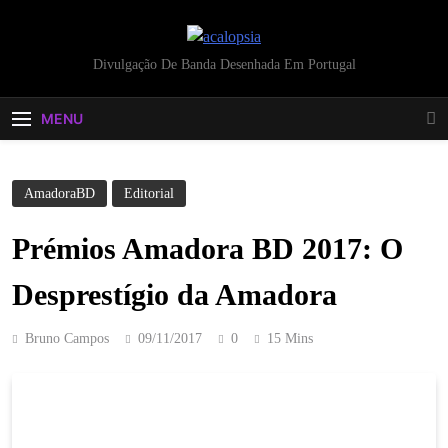
acalopsia
Divulgação De Banda Desenhada Em Portugal
MENU
AmadoraBD
Editorial
Prémios Amadora BD 2017: O
Desprestígio da Amadora
Bruno Campos
09/11/2017
0
15 Mins