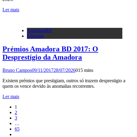
Ler mais
AmadoraBD
Editorial
Prémios Amadora BD 2017: O
Desprestígio da Amadora
Bruno Campos
09/11/2017
28/07/2026
0
15 mins
Existem prémios que prestigiam, outros só trazem desprestigio a
quem os vence devido às anomalias recorrentes.
Ler mais
1
2
3
…
65