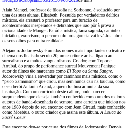
Redação aCalopsia
05/03/2015
04/08/2026
0
9 mins
Alain Mangel, professor de filosofia na Sorbonne, é seduzido por
uma das suas alunas, Elisabeth. Possuída por verdadeiros delírios
místicos, ela arrastará o professor para um furacão de
acontecimentos inesperados e delirantes que irão pôr à prova a
racionalidade de Mangel. Paródia mística, farsa sagrada, caminho
iniciático, exorcismo, o percurso do protagonista vai levá-lo a abrir
os seus olhos para outra realidade.
Alejandro Jodorowsky é um dos nomes mais importantes do teatro e
cinema dos finais do século 20, um escritor e artista ligado ao
surrealismo e a muitos vanguardismos. Criador, com Topor e
Arrabal, do grupo de performance surreal Mouvement Panique,
autor de filmes tão marcantes como
El Topo
ou
Santa Sangre
,
Jodorowsky viria a enveredar por caminhos mais místicos, como o
“psico-xamanismo” que criou, mas sem nunca cair na loucura, como
o seu herói Antonin Artaud, a quem foi buscar muita da sua
inspiração. Com um currículo deste calibre, pode parecer
surpreendente que ele seja também conhecido como um dos maiores
autores de banda-desenhada de sempre, uma carreira que iniciou nos
anos 1980 depois do seu encontro com Jean Giraud, mais conhecido
como Moebius, o outro criador que assina este álbum,
A Louca do
Sacré-Coeur
.
Esse encontro deu-se por causa dos filmes de Jodorowsky. Depois