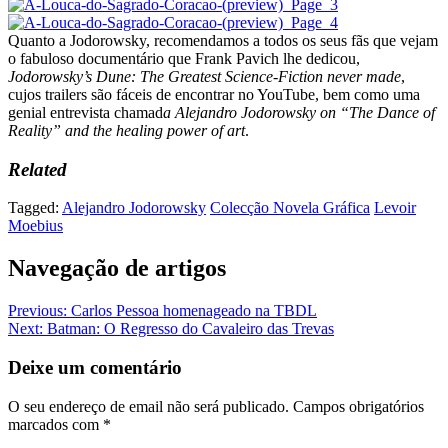
Quanto a Jodorowsky, recomendamos a todos os seus fãs que vejam
o fabuloso documentário que Frank Pavich lhe dedicou,
Jodorowsky’s Dune: The Greatest Science-Fiction never made
,
cujos trailers são fáceis de encontrar no YouTube, bem como uma
genial entrevista chamad
a Alejandro Jodorowsky on “The Dance of
Reality” and the healing power of art
.
Related
Tagged:
Alejandro Jodorowsky
Colecção Novela Gráfica
Levoir
Moebius
Navegação de artigos
Previous:
Carlos Pessoa homenageado na TBDL
Next:
Batman: O Regresso do Cavaleiro das Trevas
Deixe um comentário
O seu endereço de email não será publicado.
Campos obrigatórios
marcados com
*