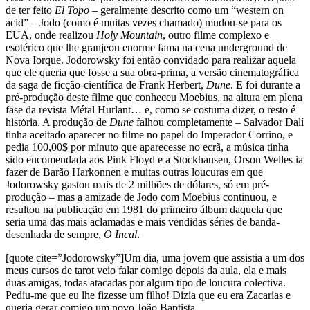
de ter feito
El Topo
– geralmente descrito como um “western on
acid” – Jodo (como é muitas vezes chamado) mudou-se para os
EUA, onde realizou
Holy Mountain
, outro filme complexo e
esotérico que lhe granjeou enorme fama na cena underground de
Nova Iorque. Jodorowsky foi então convidado para realizar aquela
que ele queria que fosse a sua obra-prima, a versão cinematográfica
da saga de ficção-científica de Frank Herbert,
Dune
. E foi durante a
pré-produção deste filme que conheceu Moebius, na altura em plena
fase da revista Métal Hurlant… e, como se costuma dizer, o resto é
história. A produção de
Dune
falhou completamente – Salvador Dalí
tinha aceitado aparecer no filme no papel do Imperador Corrino, e
pedia 100,00$ por minuto que aparecesse no ecrã, a música tinha
sido encomendada aos Pink Floyd e a Stockhausen, Orson Welles ia
fazer de Barão Harkonnen e muitas outras loucuras em que
Jodorowsky gastou mais de 2 milhões de dólares, só em pré-
produção – mas a amizade de Jodo com Moebius continuou, e
resultou na publicação em 1981 do primeiro álbum daquela que
seria uma das mais aclamadas e mais vendidas séries de banda-
desenhada de sempre,
O Incal
.
[quote cite=”Jodorowsky”]Um dia, uma jovem que assistia a um dos
meus cursos de tarot veio falar comigo depois da aula, ela e mais
duas amigas, todas atacadas por algum tipo de loucura colectiva.
Pediu-me que eu lhe fizesse um filho! Dizia que eu era Zacarias e
queria gerar comigo um novo João Baptista.