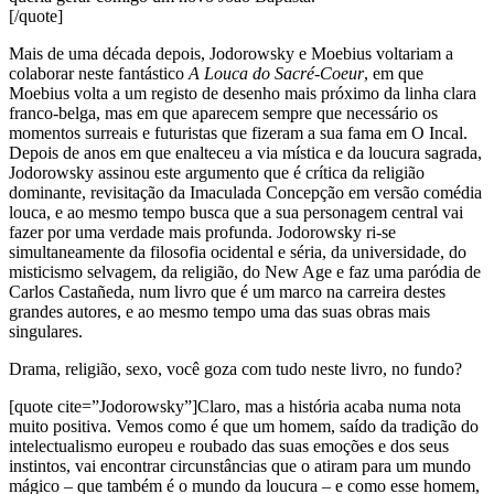
[/quote]
Mais de uma década depois, Jodorowsky e Moebius voltariam a
colaborar neste fantástico
A Louca do Sacré-Coeur
, em que
Moebius volta a um registo de desenho mais próximo da linha clara
franco-belga, mas em que aparecem sempre que necessário os
momentos surreais e futuristas que fizeram a sua fama em O Incal.
Depois de anos em que enalteceu a via mística e da loucura sagrada,
Jodorowsky assinou este argumento que é crítica da religião
dominante, revisitação da Imaculada Concepção em versão comédia
louca, e ao mesmo tempo busca que a sua personagem central vai
fazer por uma verdade mais profunda. Jodorowsky ri-se
simultaneamente da filosofia ocidental e séria, da universidade, do
misticismo selvagem, da religião, do New Age e faz uma paródia de
Carlos Castañeda, num livro que é um marco na carreira destes
grandes autores, e ao mesmo tempo uma das suas obras mais
singulares.
Drama, religião, sexo, você goza com tudo neste livro, no fundo?
[quote cite=”Jodorowsky”]Claro, mas a história acaba numa nota
muito positiva. Vemos como é que um homem, saído da tradição do
intelectualismo europeu e roubado das suas emoções e dos seus
instintos, vai encontrar circunstâncias que o atiram para um mundo
mágico – que também é o mundo da loucura – e como esse homem,