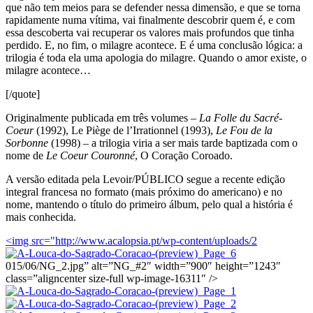
que não tem meios para se defender nessa dimensão, e que se torna
rapidamente numa vítima, vai finalmente descobrir quem é, e com
essa descoberta vai recuperar os valores mais profundos que tinha
perdido. E, no fim, o milagre acontece. E é uma conclusão lógica: a
trilogia é toda ela uma apologia do milagre. Quando o amor existe, o
milagre acontece…
[/quote]
Originalmente publicada em três volumes –
La Folle du Sacré-
Coeur
(1992), Le Piège de l’Irrationnel (1993),
Le Fou de la
Sorbonne
(1998) – a trilogia viria a ser mais tarde baptizada com o
nome de
Le Coeur Couronné
, O Coração Coroado.
A versão editada pela Levoir/PÚBLICO segue a recente edição
integral francesa no formato (mais próximo do americano) e no
nome, mantendo o título do primeiro álbum, pelo qual a história é
mais conhecida.
<img src="http://www.acalopsia.pt/wp-content/uploads/2
015/06/NG_2.jpg” alt=”NG_#2″ width=”900″ height=”1243″
class=”aligncenter size-full wp-image-16311″ />