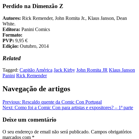
Perdido na Dimenzão Z
Autores:
Rick Remender, John Romita Jr., Klaus Janson, Dean
White.
Editora:
Panini Comics
Formato:
PVP:
9,95 €
Edição:
Outubro, 2014
Related
Tagged:
Capitão América
Jack Kirby
John Romita JR
Klaus Janson
Panini
Rick Remender
Navegação de artigos
Previous:
Rescaldo quente da Comic Con Portugal
Next:
Como foi a Comic Con para artistas e expositores? – 1ª parte
Deixe um comentário
O seu endereço de email não será publicado.
Campos obrigatórios
marcados com
*