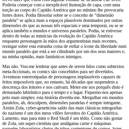
Poderia começar com a inexplicável ilustração de capa, com uma
torção ao corpo do Capitão América que no mínimo lhe provocaria
fortes dores. Podia filosofar sobre se o conceito de “dimensão
paralela” se aplica mais a espaços plausíveis dominados por outras
dimensões do que as nossas três espaciais e uma temporal, ou se se
aplica também a mundos e universos paralelos. Podia, se estivesse
dentro de todas as minúcias da evolução do Capitão América
enquanto personagem às mãos dos argumentistas mais recentes,
rezingar sobre esta estranha coisa de enfiar o ícone da liberdade num
mundo paralelo que está a ser cilindrado por um dos seus maiores e,
na minha opinião, mais fantásticos inimigos.
Mas não. Vou-me lembrar que antes de serem lidos como subtextos
meta-ficcionais, os comics são concebidos para ser divertidos.
Aventuras estereotipadas de personagens implausíveis capazes de
feitos impossíveis que, no entanto, há décadas que suspendem a
descrença dos leitores e nos cativam. Meter-me nos porquês disto é
demasiado labiríntico para o tempo e o lugar. Fiquemo-nos apenas
pelo mais simples: esta história divertiu-me. Mergulhar em mundos
paralelos, ah, desculpem, dimensões paralelas é sempre intrigante.
Arnim Zola, cyber-geneticista saído das mais clássicas mitografias
do nazismo é um dos meus vilões favoritos do Capitão América.
Lamento, mas para mim o Red Skull é um tédio. Como não gostar
de Zola, um super-cientista que amálgama carne e máquinas
naqueles laboratórios cheios de tubos contentores de corpos, luzes