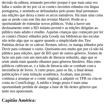
decisão da editora, tentando perceber porque é que mais uma vez
falha o sonho de ter por cá os comics favoritos editados em língua
portuguesa, e sentindo-se defraudados pelo ponto final prematuro
nas edições que deixa a meio os arcos narrativos. Há mais uma coisa
que se perde com este fim das revistas Marvel. Perde-se a
oportunidade de estimular novos públicos. Volta a haver um
desfasamento entre a BD infanto-juvenil e as edições dirigidas ao
público mais adulto e erudito. Aquelas crianças que começam por ler
os comics Disney editados pela Goody nas bibliotecas das escolas
não terão algo que os agarre quando a simplicidade dos Tios
Patinhas deixar de os cativar. Restam, talvez, os manga editados pela
Devir para colmatar o vazio. Queixamo-nos muito que por cá não há
público para edições, quer de BD quer de outros géneros. Somos de
facto um país com um mercado de literacia reduzido, algo que se
sente ainda mais quando olhamos para géneros literários. Mas estes
públicos cultivam-se, e a falta de literacia não se combate com a
inexistência de livros. A curto prazo, para os fãs, o final destas
publicações é uma irritação académica. Acabam, mas pronto,
continua a arranjar-se o comic original, a adquirir os TPB ou cria-se
conta no ComiXology. A médio e longo prazo é mais uma
oportunidade perdida de alargar a base de fãs destes géneros que
tanto nos apaixonam.
Capitão América: