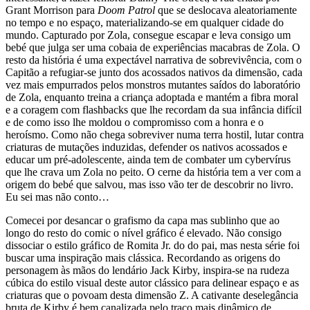
Grant Morrison para
Doom Patrol
que se deslocava aleatoriamente
no tempo e no espaço, materializando-se em qualquer cidade do
mundo. Capturado por Zola, consegue escapar e leva consigo um
bebé que julga ser uma cobaia de experiências macabras de Zola. O
resto da história é uma expectável narrativa de sobrevivência, com o
Capitão a refugiar-se junto dos acossados nativos da dimensão, cada
vez mais empurrados pelos monstros mutantes saídos do laboratório
de Zola, enquanto treina a criança adoptada e mantém a fibra moral
e a coragem com flashbacks que lhe recordam da sua infância difícil
e de como isso lhe moldou o compromisso com a honra e o
heroísmo. Como não chega sobreviver numa terra hostil, lutar contra
criaturas de mutações induzidas, defender os nativos acossados e
educar um pré-adolescente, ainda tem de combater um cybervírus
que lhe crava um Zola no peito. O cerne da história tem a ver com a
origem do bebé que salvou, mas isso vão ter de descobrir no livro.
Eu sei mas não conto…
Comecei por desancar o grafismo da capa mas sublinho que ao
longo do resto do comic o nível gráfico é elevado. Não consigo
dissociar o estilo gráfico de Romita Jr. do do pai, mas nesta série foi
buscar uma inspiração mais clássica. Recordando as origens do
personagem às mãos do lendário Jack Kirby, inspira-se na rudeza
cúbica do estilo visual deste autor clássico para delinear espaço e as
criaturas que o povoam desta dimensão Z. A cativante deselegância
bruta de Kirby é bem canalizada pelo traço mais dinâmico de