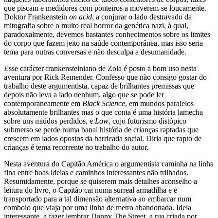
que piscam e medidores com ponteiros a moverem-se loucamente.
Doktor Frankenstein
on acid
, a conjurar o lado destravado da
mitografia sobre o muito real horror da genética nazi, à qual,
paradoxalmente, devemos bastantes conhecimentos sobre os limites
do corpo que fazem jeito na saúde contemporânea, mas isso seria
tema para outras conversas e não desculpa a desumanidade.
Esse carácter frankensteiniano de Zola é posto a bom uso nesta
aventura por Rick Remender. Confesso que não consigo gostar do
trabalho deste argumentista, capaz de brilhantes premissas que
depois não leva a lado nenhum, algo que se pode ler
contemporaneamente em
Black Science
, em mundos paralelos
absolutamente brilhantes mas o que conta é uma história lamecha
sobre uns miúdos perdidos, e
Low
, cujo futurismo distópico
submerso se perde numa banal história de crianças raptadas que
crescem em lados opostos da barricada social. Diria que rapto de
crianças é tema recorrente no trabalho do autor.
Nesta aventura do Capitão América o argumentista caminha na linha
fina entre boas ideias e caminhos interessantes não trilhados.
Resumidamente, porque se quiserem mais detalhes aconselho a
leitura do livro, o Capitão cai numa surreal armadilha e é
transportado para a tal dimensão alternativa ao embarcar num
comboio que viaja por uma linha de metro abandonada. Ideia
interessante, a fazer lembrar Danny The Street, a rua criada por