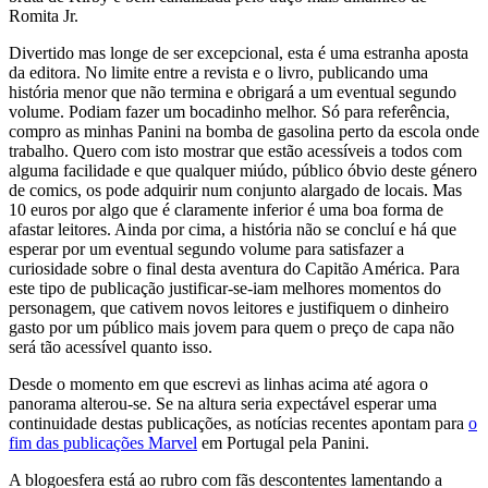
Romita Jr.
Divertido mas longe de ser excepcional, esta é uma estranha aposta
da editora. No limite entre a revista e o livro, publicando uma
história menor que não termina e obrigará a um eventual segundo
volume. Podiam fazer um bocadinho melhor. Só para referência,
compro as minhas Panini na bomba de gasolina perto da escola onde
trabalho. Quero com isto mostrar que estão acessíveis a todos com
alguma facilidade e que qualquer miúdo, público óbvio deste género
de comics, os pode adquirir num conjunto alargado de locais. Mas
10 euros por algo que é claramente inferior é uma boa forma de
afastar leitores. Ainda por cima, a história não se concluí e há que
esperar por um eventual segundo volume para satisfazer a
curiosidade sobre o final desta aventura do Capitão América. Para
este tipo de publicação justificar-se-iam melhores momentos do
personagem, que cativem novos leitores e justifiquem o dinheiro
gasto por um público mais jovem para quem o preço de capa não
será tão acessível quanto isso.
Desde o momento em que escrevi as linhas acima até agora o
panorama alterou-se. Se na altura seria expectável esperar uma
continuidade destas publicações, as notícias recentes apontam para
o
fim das publicações Marvel
em Portugal pela Panini.
A blogoesfera está ao rubro com fãs descontentes lamentando a