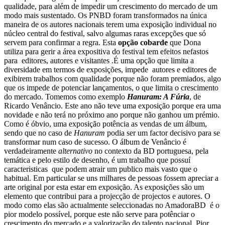
qualidade, para além de impedir um crescimento do mercado de um
modo mais sustentado.
Os PNBD foram transformados na única
maneira de os autores nacionais terem uma exposição individual no
núcleo central do festival, salvo algumas raras excepções que só
servem para confirmar a regra.
Esta
opção cobarde
que Dona
utiliza para gerir a área expositiva do festival tem efeitos nefastos
para editores, autores e visitantes .É uma opção que limita a
diversidade em termos de exposições, impede autores e editores de
exibirem trabalhos com qualidade porque não foram premiados, algo
que os impede de potenciar lançamentos, o que limita o crescimento
do mercado.
Tomemos como exemplo
Hanuram: A Fúria
, de
Ricardo Venâncio. Este ano não teve uma exposição porque era uma
novidade e não terá no próximo ano porque não ganhou um prémio.
Como é óbvio, uma exposição potência as vendas de um álbum,
sendo que no caso de
Hanuram
podia ser um factor decisivo para se
transformar num caso de sucesso.
O álbum de Venâncio é
verdadeiramente
alternativo
no contexto da BD portuguesa, pela
temática e pelo estilo de desenho, é um trabalho que possuí
caracteristicas que podem atrair um publico mais vasto que o
habitual. Em particular se uns milhares de pessoas fossem apreciar a
arte original por esta estar em exposição.
As exposições são um
elemento que contribui para a projecção de projectos e autores. O
modo como elas são actualmente seleccionadas no AmadoraBD é o
pior modelo possível, porque este não serve para potênciar o
crescimento do mercado e a valorização do talento nacional. Pior,