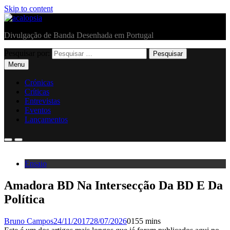
Skip to content
acalopsia
Divulgação de Banda Desenhada em Portugal
Pesquisar por:
Menu
Crónicas
Críticas
Entrevistas
Eventos
Lançamentos
Ensaio
Amadora BD Na Intersecção Da BD E Da
Política
Bruno Campos
24/11/2017
28/07/2026
0
155 mins