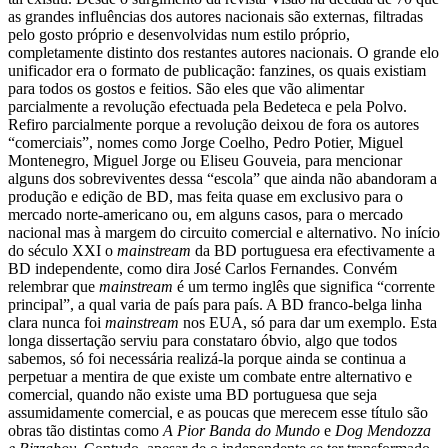
as grandes influências dos autores nacionais são externas, filtradas
pelo gosto próprio e desenvolvidas num estilo próprio,
completamente distinto dos restantes autores nacionais. O grande elo
unificador era o formato de publicação: fanzines, os quais existiam
para todos os gostos e feitios. São eles que vão alimentar
parcialmente a revolução efectuada pela Bedeteca e pela Polvo.
Refiro parcialmente porque a revolução deixou de fora os autores
“comerciais”, nomes como Jorge Coelho, Pedro Potier, Miguel
Montenegro, Miguel Jorge ou Eliseu Gouveia, para mencionar
alguns dos sobreviventes dessa “escola” que ainda não abandoram a
produção e edição de BD, mas feita quase em exclusivo para o
mercado norte-americano ou, em alguns casos, para o mercado
nacional mas à margem do circuito comercial e alternativo.
No início
do século XXI o
mainstream
da BD portuguesa era efectivamente a
BD independente, como dira José Carlos Fernandes. Convém
relembrar que
mainstream
é um termo inglês que significa “corrente
principal”, a qual varia de país para país. A BD franco-belga linha
clara nunca foi
mainstream
nos EUA, só para dar um exemplo.
Esta
longa dissertação serviu para constataro óbvio, algo que todos
sabemos, só foi necessária realizá-la porque ainda se continua a
perpetuar a mentira de que existe um combate entre alternativo e
comercial, quando não existe uma BD portuguesa que seja
assumidamente comercial, e as poucas que merecem esse título são
obras tão distintas como
A Pior Banda do Mundo
e
Dog Mendozza