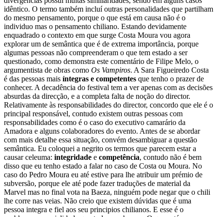
divergências possui muitas similiaridades, sendo em alguns casos
idêntico. O termo também incluí outras personalidades que partilham
do mesmo pensamento, porque o que está em causa não é o
individuo mas o pensamento chiliano.
Estando devidamente
enquadrado o contexto em que surge Costa Moura vou agora
explorar um de semântica que é de extrema importância, porque
algumas pessoas não compreenderam o que tem estado a ser
questionado, como demonstra este comentário de Filipe Melo, o
argumentista de obras como
Os Vampiros
.
A Sara Figueiredo Costa
é das pessoas mais
íntegras e competentes
que tenho o prazer de
conhecer. A decadência do festival tem a ver apenas com as decisões
absurdas da direcção, e a completa falta de noção do director.
Relativamente às responsabilidades do director, concordo que ele é o
principal responsável, contudo existem outras pessoas com
responsabilidades como é o caso do executivo camarário da
Amadora e alguns colaboradores do evento. Antes de se abordar
com mais detalhe essa situação, convém desambiguar a questão
semântica. Eu coloquei a negrito os termos que parecem estar a
causar celeuma:
integridade
e
competência
, contudo não é bem
disso que eu tenho estado a falar no caso de Costa ou Moura.
No
caso do Pedro Moura eu até estive para lhe atribuir um prémio de
subversão, porque ele até pode fazer traduções de material da
Marvel mas no final vota na Baeza, ninguém pode negar que o chili
lhe corre nas veias. Não creio que existem dúvidas que é uma
pessoa integra e fiel aos seu principios chilianos. E esse é o