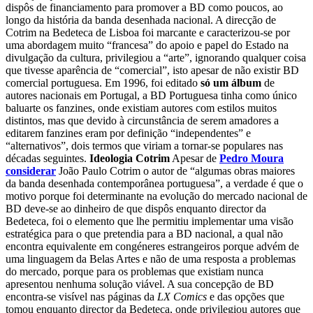
dispôs de financiamento para promover a BD como poucos, ao
longo da história da banda desenhada nacional.
A direcção de
Cotrim na Bedeteca de Lisboa foi marcante e caracterizou-se por
uma abordagem muito “francesa” do apoio e papel do Estado na
divulgação da cultura, privilegiou a “arte”, ignorando qualquer coisa
que tivesse aparência de “comercial”, isto apesar de não existir BD
comercial portuguesa.
Em 1996, foi editado
só um álbum
de
autores nacionais em Portugal, a BD Portuguesa tinha como único
baluarte os fanzines, onde existiam autores com estilos muitos
distintos, mas que devido à circunstância de serem amadores a
editarem fanzines eram por definição “independentes” e
“alternativos”, dois termos que viriam a tornar-se populares nas
décadas seguintes.
Ideologia Cotrim
Apesar de
Pedro Moura
considerar
João Paulo Cotrim o autor de “algumas obras maiores
da banda desenhada contemporânea portuguesa”, a verdade é que o
motivo porque foi determinante na evolução do mercado nacional de
BD deve-se ao dinheiro de que dispôs enquanto director da
Bedeteca, foi o elemento que lhe permitiu implementar uma visão
estratégica para o que pretendia para a BD nacional, a qual não
encontra equivalente em congéneres estrangeiros porque advém de
uma linguagem da Belas Artes e não de uma resposta a problemas
do mercado, porque para os problemas que existiam nunca
apresentou nenhuma solução viável.
A sua concepção de BD
encontra-se visível nas páginas da
LX Comics
e das opções que
tomou enquanto director da Bedeteca, onde privilegiou autores que