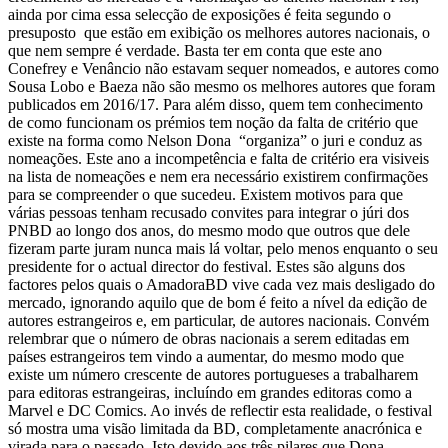
ainda por cima essa selecção de exposições é feita segundo o
presuposto que estão em exibição os melhores autores nacionais, o
que nem sempre é verdade. Basta ter em conta que este ano
Conefrey e Venâncio não estavam sequer nomeados, e autores como
Sousa Lobo e Baeza não são mesmo os melhores autores que foram
publicados em 2016/17.
Para além disso, quem tem conhecimento
de como funcionam os prémios tem noção da falta de critério que
existe na forma como Nelson Dona “organiza” o juri e conduz as
nomeações. Este ano a incompetência e falta de critério era visiveis
na lista de nomeações e nem era necessário existirem confirmações
para se compreender o que sucedeu. Existem motivos para que
várias pessoas tenham recusado convites para integrar o júri dos
PNBD ao longo dos anos, do mesmo modo que outros que dele
fizeram parte juram nunca mais lá voltar, pelo menos enquanto o seu
presidente for o actual director do festival.
Estes são alguns dos
factores pelos quais o AmadoraBD vive cada vez mais desligado do
mercado, ignorando aquilo que de bom é feito a nível da edição de
autores estrangeiros e, em particular, de autores nacionais. Convém
relembrar que o número de obras nacionais a serem editadas em
países estrangeiros tem vindo a aumentar, do mesmo modo que
existe um número crescente de autores portugueses a trabalharem
para editoras estrangeiras, incluíndo em grandes editoras como a
Marvel e DC Comics.
Ao invés de reflectir esta realidade, o festival
só mostra uma visão limitada da BD, completamente anacrónica e
virada para o passado. Isto devido aos três pilares que Dona