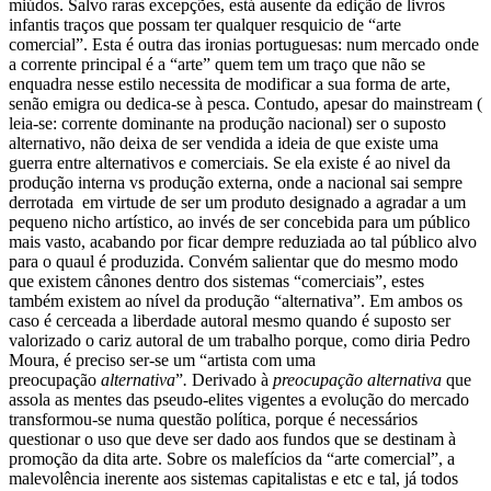
miúdos. Salvo raras excepções, está ausente da edição de livros
infantis traços que possam ter qualquer resquicio de “arte
comercial”.
Esta é outra das ironias portuguesas: num mercado onde
a corrente principal é a “arte” quem tem um traço que não se
enquadra nesse estilo necessita de modificar a sua forma de arte,
senão emigra ou dedica-se à pesca.
Contudo, apesar do mainstream (
leia-se: corrente dominante na produção nacional) ser o suposto
alternativo, não deixa de ser vendida a ideia de que existe uma
guerra entre alternativos e comerciais. Se ela existe é ao nivel da
produção interna vs produção externa, onde a nacional sai sempre
derrotada em virtude de ser um produto designado a agradar a um
pequeno nicho artístico, ao invés de ser concebida para um público
mais vasto, acabando por ficar dempre reduziada ao tal público alvo
para o quaul é produzida.
Convém salientar que do mesmo modo
que existem cânones dentro dos sistemas “comerciais”, estes
também existem ao nível da produção “alternativa”. Em ambos os
caso é cerceada a liberdade autoral mesmo quando é suposto ser
valorizado o cariz autoral de um trabalho porque, como diria Pedro
Moura, é preciso ser-se um “artista com uma
preocupação
alternativa
”
.
Derivado à
preocupação alternativa
que
assola as mentes das pseudo-elites vigentes a evolução do mercado
transformou-se numa questão política, porque é necessários
questionar o uso que deve ser dado aos fundos que se destinam à
promoção da dita arte. Sobre os malefícios da “arte comercial”, a
malevolência inerente aos sistemas capitalistas e etc e tal, já todos