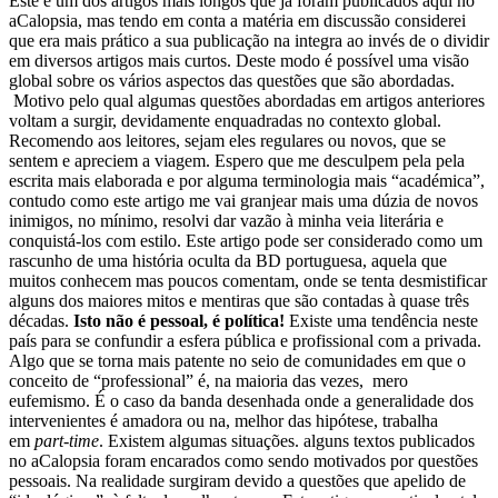
Este é um dos artigos mais longos que já foram publicados aqui no
aCalopsia, mas tendo em conta a matéria em discussão considerei
que era mais prático a sua publicação na integra ao invés de o dividir
em diversos artigos mais curtos. Deste modo é possível uma visão
global sobre os vários aspectos das questões que são abordadas.
Motivo pelo qual algumas questões abordadas em artigos anteriores
voltam a surgir, devidamente enquadradas no contexto global.
Recomendo aos leitores, sejam eles regulares ou novos, que se
sentem e apreciem a viagem. Espero que me desculpem pela pela
escrita mais elaborada e por alguma terminologia mais “académica”,
contudo como este artigo me vai granjear mais uma dúzia de novos
inimigos, no mínimo, resolvi dar vazão à minha veia literária e
conquistá-los com estilo.
Este artigo pode ser considerado como um
rascunho de uma história oculta da BD portuguesa, aquela que
muitos conhecem mas poucos comentam, onde se tenta desmistificar
alguns dos maiores mitos e mentiras que são contadas à quase três
décadas.
Isto não é pessoal, é política!
Existe uma tendência neste
país para se confundir a esfera pública e profissional com a privada.
Algo que se torna mais patente no seio de comunidades em que o
conceito de “professional” é, na maioria das vezes, mero
eufemismo. É o caso da banda desenhada onde a generalidade dos
intervenientes é amadora ou na, melhor das hipótese, trabalha
em
part-time
.
Existem algumas situações. alguns textos publicados
no aCalopsia foram encarados como sendo motivados por questões
pessoais. Na realidade surgiram devido a questões que apelido de