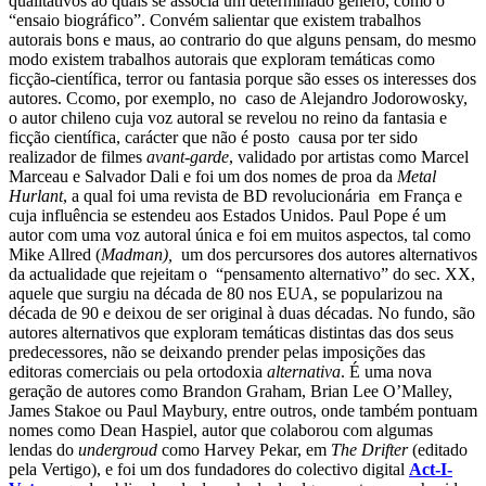
qualitativos ao quais se associa um determinado género, como o
“ensaio biográfico”. Convém salientar que existem trabalhos
autorais bons e maus, ao contrario do que alguns pensam, do mesmo
modo existem trabalhos autorais que exploram temáticas como
ficção-científica, terror ou fantasia porque são esses os interesses dos
autores. Ccomo, por exemplo, no caso de Alejandro Jodorowosky,
o autor chileno cuja voz autoral se revelou no reino da fantasia e
ficção científica, carácter que não é posto causa por ter sido
realizador de filmes
avant-garde
, validado por artistas como Marcel
Marceau e Salvador Dali e foi um dos nomes de proa da
Metal
Hurlant
, a qual foi uma revista de BD revolucionária em França e
cuja influência se estendeu aos Estados Unidos.
Paul Pope é um
autor com uma voz autoral única e foi em muitos aspectos, tal como
Mike Allred (
Madman),
um dos percursores dos autores alternativos
da actualidade que rejeitam o “pensamento alternativo” do sec. XX,
aquele que surgiu na década de 80 nos EUA, se popularizou na
década de 90 e deixou de ser original à duas décadas.
No fundo, são
autores alternativos que exploram temáticas distintas das dos seus
predecessores, não se deixando prender pelas imposições das
editoras comerciais ou pela ortodoxia
alternativa
. É uma nova
geração de autores como Brandon Graham, Brian Lee O’Malley,
James Stakoe ou Paul Maybury, entre outros, onde também pontuam
nomes como Dean Haspiel, autor que colaborou com algumas
lendas do
undergroud
como Harvey Pekar, em
The Drifter
(editado
pela Vertigo), e foi um dos fundadores do colectivo digital
Act-I-