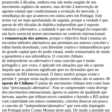
promovido à décadas, embora este não tenha surgido de um
movimento orgânico de autores, mas devido à intervenção de
agentes estatais que condicionaram a evolução do mercado, à
semelhança do que aconteceu em outras artes em Portugal.
Este
termo vai ser mais aprofundado de seguida, porque a verdade é que
apesar de três décadas de dialética
independista
que é suposto
valorizar o
alternativo
, a realidade é que em Portugal foi esquecido
um facto essencial nesses movimentos no contexto internacioanal:
a
remuneração dos autores
, porque o objectivo final costuma ser
encontrar métodos alternativos que permitam aos autores conceber e
editar banda desenhada, com liberdade criativa e independência quer
do grande capital quer do poder estatal, sendo remunerados de modo
a garantirem a sua subsistência.
O conceito chiliano
de
independente
ou
alternativo
é uma conceito que é muito
português e, por vezes, é aplicado em situações que são o oposto
daquilo que as palavras significam quer no dicionário quer no
contexto da BD internacional. O único motivo porque existe e
persiste é porque nesta nação quem menos ordena são os autores.
O
oposto de Chiliano
O pulsar do movimento chiliano tem como base
uma “preocupação alternativa”. Para se compreender como diverge
dos movimentos internacionais, ignora os autores de qualidade que
inovam, aqueles que trilham novos caminhos e fazendo a BD pulsar
com criatividade em outros continentes, convém dissecar um pouco
o conceito de “independente/alternativo” que vem sido impingido
em Portugal pelos Costas Mouras deste país.
De modo a permitir um