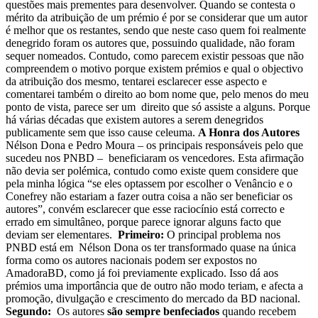
questões mais prementes para desenvolver.
Quando se contesta o
mérito da atribuição de um prémio é por se considerar que um autor
é melhor que os restantes, sendo que neste caso quem foi realmente
denegrido foram os autores que, possuindo qualidade, não foram
sequer nomeados.
Contudo, como parecem existir pessoas que não
compreendem o motivo porque existem prémios e qual o objectivo
da atribuição dos mesmo, tentarei esclarecer esse aspecto e
comentarei também o direito ao bom nome que, pelo menos do meu
ponto de vista, parece ser um direito que só assiste a alguns. Porque
há várias décadas que existem autores a serem denegridos
publicamente sem que isso cause celeuma.
A Honra dos Autores
Nélson Dona e Pedro Moura – os principais responsáveis pelo que
sucedeu nos PNBD – beneficiaram os vencedores. Esta afirmação
não devia ser polémica, contudo como existe quem considere que
pela minha lógica “se eles optassem por escolher o Venâncio e o
Conefrey não estariam a fazer outra coisa a não ser beneficiar os
autores”, convém esclarecer que esse raciocínio está correcto e
errado em simultâneo, porque parece ignorar alguns facto que
deviam ser elementares.
Primeiro:
O principal problema nos
PNBD está em Nélson Dona os ter transformado quase na única
forma como os autores nacionais podem ser expostos no
AmadoraBD, como já foi previamente explicado. Isso dá aos
prémios uma importância que de outro não modo teriam, e afecta a
promoção, divulgação e crescimento do mercado da BD nacional.
Segundo:
Os autores
são sempre benfeciados
quando recebem