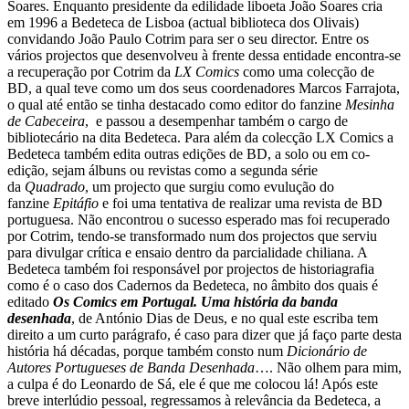
Soares. Enquanto presidente da edilidade liboeta João Soares cria
em 1996 a Bedeteca de Lisboa (actual biblioteca dos Olivais)
convidando João Paulo Cotrim para ser o seu director.
Entre os
vários projectos que desenvolveu à frente dessa entidade encontra-se
a recuperação por Cotrim da
LX Comics
como uma colecção de
BD, a qual teve como um dos seus coordenadores Marcos Farrajota,
o qual até então se tinha destacado como editor do fanzine
Mesinha
de Cabeceira
, e passou a desempenhar também o cargo de
bibliotecário na dita Bedeteca.
Para além da colecção LX Comics a
Bedeteca também edita outras edições de BD, a solo ou em co-
edição, sejam álbuns ou revistas como a segunda série
da
Quadrado
, um projecto que surgiu como evulução do
fanzine
Epitáfio
e foi uma tentativa de realizar uma revista de BD
portuguesa. Não encontrou o sucesso esperado mas foi recuperado
por Cotrim, tendo-se transformado num dos projectos que serviu
para divulgar crítica e ensaio dentro da parcialidade chiliana.
A
Bedeteca também foi responsável por projectos de historiagrafia
como é o caso dos Cadernos da Bedeteca, no âmbito dos quais é
editado
Os Comics em Portugal. Uma história da banda
desenhada
, de António Dias de Deus, e no qual este escriba tem
direito a um curto parágrafo, é caso para dizer que já faço parte desta
história há décadas, porque também consto num
Dicionário de
Autores Portugueses de Banda Desenhada
…. Não olhem para mim,
a culpa é do Leonardo de Sá, ele é que me colocou lá!
Após este
breve interlúdio pessoal, regressamos à relevância da Bedeteca, a