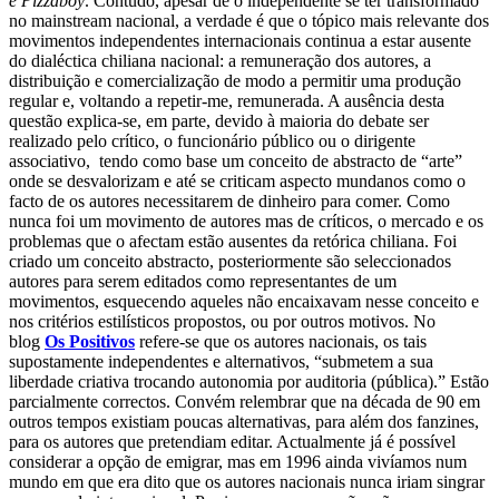
e Pizzaboy
.
Contudo, apesar de o independente se ter transformado
no mainstream nacional, a verdade é que o tópico mais relevante dos
movimentos independentes internacionais continua a estar ausente
do dialéctica chiliana nacional: a remuneração dos autores, a
distribuição e comercialização de modo a permitir uma produção
regular e, voltando a repetir-me, remunerada. A ausência desta
questão explica-se, em parte, devido à maioria do debate ser
realizado pelo crítico, o funcionário público ou o dirigente
associativo, tendo como base um conceito de abstracto de “arte”
onde se desvalorizam e até se criticam aspecto mundanos como o
facto de os autores necessitarem de dinheiro para comer.
Como
nunca foi um movimento de autores mas de críticos, o mercado e os
problemas que o afectam estão ausentes da retórica chiliana. Foi
criado um conceito abstracto, posteriormente são seleccionados
autores para serem editados como representantes de um
movimentos, esquecendo aqueles não encaixavam nesse conceito e
nos critérios estilísticos propostos, ou por outros motivos.
No
blog
Os Positivos
refere-se que os autores nacionais, os tais
supostamente independentes e alternativos, “submetem a sua
liberdade criativa trocando autonomia por auditoria (pública).” Estão
parcialmente correctos. Convém relembrar que na década de 90 em
outros tempos existiam poucas alternativas, para além dos fanzines,
para os autores que pretendiam editar. Actualmente já é possível
considerar a opção de emigrar, mas em 1996 ainda vivíamos num
mundo em que era dito que os autores nacionais nunca iriam singrar