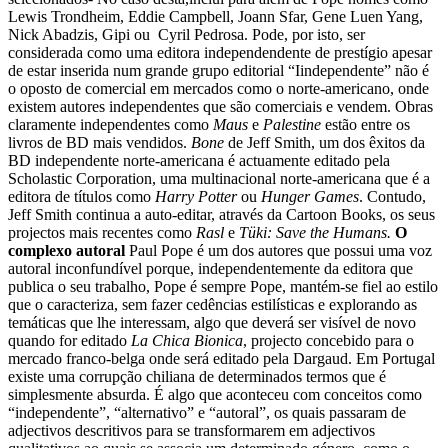
Lewis Trondheim, Eddie Campbell, Joann Sfar, Gene Luen Yang,
Nick Abadzis, Gipi ou Cyril Pedrosa. Pode, por isto, ser
considerada como uma editora independendente de prestígio apesar
de estar inserida num grande grupo editorial “Iindependente” não é
o oposto de comercial em mercados como o norte-americano, onde
existem autores independentes que são comerciais e vendem. Obras
claramente independentes como
Maus
e
Palestine
estão entre os
livros de BD mais vendidos.
Bone
de Jeff Smith, um dos êxitos da
BD independente norte-americana é actuamente editado pela
Scholastic Corporation, uma multinacional norte-americana que é a
editora de títulos como
Harry Potter
ou
Hunger Games
. Contudo,
Jeff Smith continua a auto-editar, através da Cartoon Books, os seus
projectos mais recentes como
Rasl
e
Tüki: Save the Humans.
O
complexo autoral
Paul Pope é um dos autores que possui uma voz
autoral inconfundível porque, independentemente da editora que
publica o seu trabalho, Pope é sempre Pope, mantém-se fiel ao estilo
que o caracteriza, sem fazer cedências estilísticas e explorando as
temáticas que lhe interessam, algo que deverá ser visível de novo
quando for editado
La Chica Bionica
, projecto concebido para o
mercado franco-belga onde será editado pela Dargaud.
Em Portugal
existe uma corrupção chiliana de determinados termos que é
simplesmente absurda. É algo que aconteceu com conceitos como
“independente”, “alternativo” e “autoral”, os quais passaram de
adjectivos descritivos para se transformarem em adjectivos