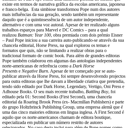
existe em termos de narrativa gráfica da escolas americana, japonesa
e franco-belga. Esta simbiose transformou Pope num dos autores
mais influências da sua geração, sendo também um representante
daquilo que é a quintinsessência de um autor independente,
alternativo e com uma voz autoral.
Apesar de ter realizado alguns
trabalhos esparços para Marvel e DC Comics – para a qual
realizou
Batman: Year 100
, obra premiada com dois prémio Eisner
– Paul Pope iniciou a sua carreira auto-publicando-se através da sua
chancela editorial, Horse Press, na qual explorou os temas e
formatos que quis, não se limitando a realizar obras para o
tradicional formato de comic book. Para além de grandes editoras
Pope também colaborou em algumas das antologias independentes
norte-americanas de referência como a
Dark Horse
Presents
e
Negative Burn
.
Apesar de ter começado por se auto-
publicar através da Horse Press, foi sempre desenvolvendo projectos
para outra editoras que lhe davam a liberdade criativa que pretendia,
tendo sido editado por Dark Horse, Legendary, Vertigo, Oni Press e
Adhouse Books. O seu mais recente trabalho,
Battling Boy
, foi
editado pela 01: Second Books (First Second), uma chancela
editorial da Roaring Brook Press (ex- Macmillan Publishers) e parte
do grupo Holtzbrinck Publishing Group, uma empresa alemã que é
uma das cinco maiories editoras em lingua inglesa.
A First Second é
aquilo que os norte-americanos chamam de editora boutique,
especializada em publicar um número restrito de autores
selecionados- No caso desta,inclui para além de Pope nomes como