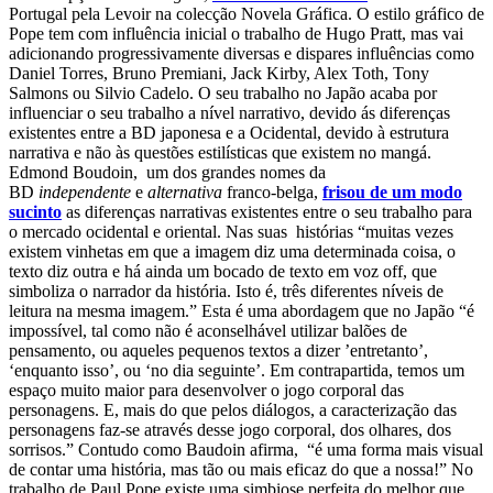
Portugal pela Levoir na colecção Novela Gráfica.
O estilo gráfico de
Pope tem com influência inicial o trabalho de Hugo Pratt, mas vai
adicionando progressivamente diversas e dispares influências como
Daniel Torres, Bruno Premiani, Jack Kirby, Alex Toth, Tony
Salmons ou Silvio Cadelo. O seu trabalho no Japão acaba por
influenciar o seu trabalho a nível narrativo, devido ás diferenças
existentes entre a BD japonesa e a Ocidental, devido à estrutura
narrativa e não às questões estilísticas que existem no mangá.
Edmond Boudoin, um dos grandes nomes da
BD
independente
e
alternativa
franco-belga,
frisou de um modo
sucinto
as diferenças narrativas existentes entre o seu trabalho para
o mercado ocidental e oriental. Nas suas histórias “muitas vezes
existem vinhetas em que a imagem diz uma determinada coisa, o
texto diz outra e há ainda um bocado de texto em voz off, que
simboliza o narrador da história. Isto é, três diferentes níveis de
leitura na mesma imagem.” Esta é uma abordagem que no Japão “é
impossível, tal como não é aconselhável utilizar balões de
pensamento, ou aqueles pequenos textos a dizer ’entretanto’,
‘enquanto isso’, ou ‘no dia seguinte’. Em contrapartida, temos um
espaço muito maior para desenvolver o jogo corporal das
personagens. E, mais do que pelos diálogos, a caracterização das
personagens faz-se através desse jogo corporal, dos olhares, dos
sorrisos.” Contudo como Baudoin afirma, “é uma forma mais visual
de contar uma história, mas tão ou mais eficaz do que a nossa!”
No
trabalho de Paul Pope existe uma simbiose perfeita do melhor que