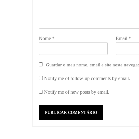
Nome
*
Email
*
Guardar o meu nome, email e site neste navega
Notify me of follow-up comments by email.
Notify me of new posts by email.