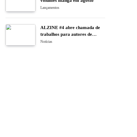
volumes manga em agosto
Lançamentos
ALZINE #4 abre chamada de
trabalhos para autores de
banda desenhada e ilustração
Notícias