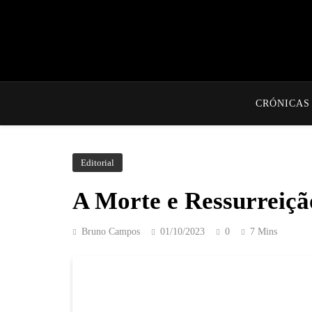
CRÓNICAS
Editorial
A Morte e Ressurreiçã
Bruno Campos
01/10/2023
0
7 Mins