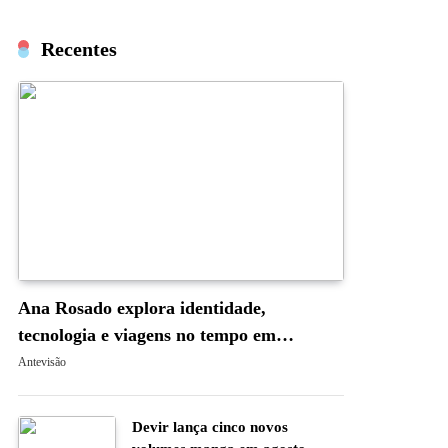
Recentes
Ana Rosado explora identidade,
tecnologia e viagens no tempo em
“Occam’s Blade: A Navalha de Occam”
Antevisão
Devir lança cinco novos