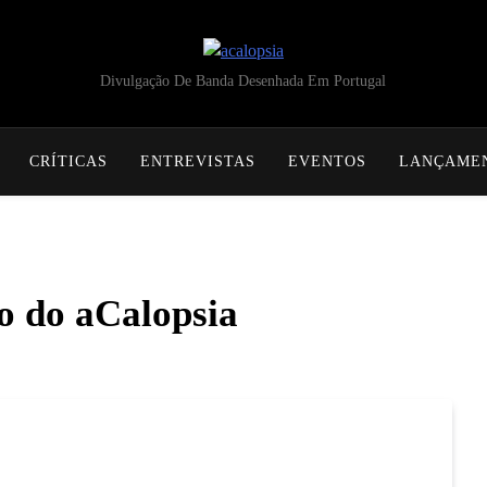
acalopsia
Divulgação De Banda Desenhada Em Portugal
CRÍTICAS
ENTREVISTAS
EVENTOS
LANÇAME
o do aCalopsia