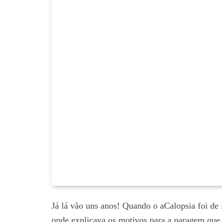
Já lá vão uns anos! Quando o aCalopsia foi de 
onde explicava os motivos para a paragem que i