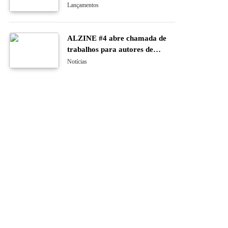
Lançamentos
ALZINE #4 abre chamada de
trabalhos para autores de
banda desenhada e ilustração
Notícias