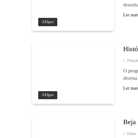
desenha
Ler mai
AElipse
Hist
Pedro
O progr
diversa
Ler mai
AElipse
Beja 
Editor