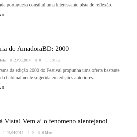
da portuguesa constitui uma interessante pista de reflexão.
s
ória do AmadoraBD: 2000
Mota
23/08/2014
0
5 Mins
ama da edição 2000 do Festival propunha uma oferta bastante
 da habitualmente sugerida em edições anteriores.
s
à Vista! Vem aí o fenómeno alentejano!
07/04/2014
0
6 Mins