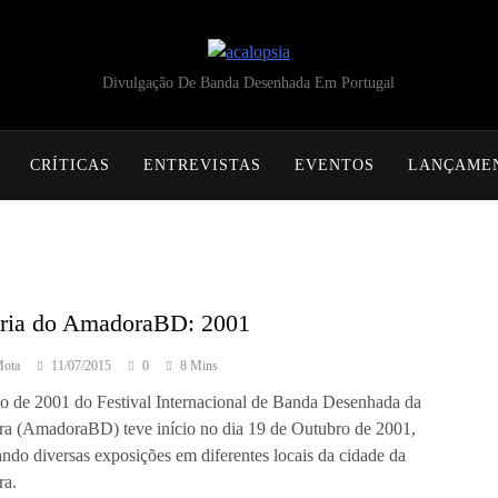
acalopsia
Divulgação De Banda Desenhada Em Portugal
CRÍTICAS
ENTREVISTAS
EVENTOS
LANÇAME
ória do AmadoraBD: 2001
Mota
11/07/2015
0
8 Mins
o de 2001 do Festival Internacional de Banda Desenhada da
a (AmadoraBD) teve início no dia 19 de Outubro de 2001,
ndo diversas exposições em diferentes locais da cidade da
a.