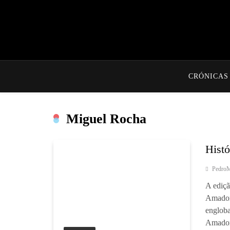
CRÓNICAS
Miguel Rocha
Hist
Pedro
A ediçã
Amador
engloba
Amador