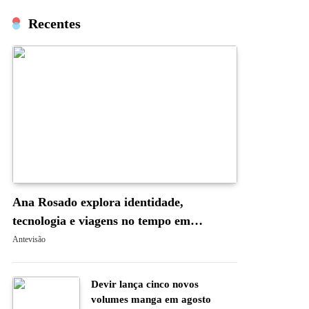
Recentes
Ana Rosado explora identidade,
tecnologia e viagens no tempo em
“Occam’s Blade: A Navalha de Occam”
Antevisão
Devir lança cinco novos
volumes manga em agosto