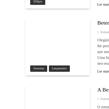
AElipse
Ler mai
Beter
Redaçã
Olegári
lhe per
que tan
Uma his
neo-re
Amostras
Lançamentos
Ler mai
A Be
Pedro
O retra