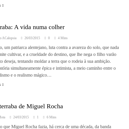
s
raba: A vida numa colher
o ACalopsia
26/03/2015
0
4 Mins
o, um patriarca alentejano, luta contra a avareza do solo, que nada
mite cultivar, e a crueldade do destino, que lhe nega o filho varão
to deseja, tentando moldar a terra que o rodeia à sua ambição.
tória simultaneamente épica e intimista, a meio caminho entre o
alismo e o realismo mágico…
s
terraba de Miguel Rocha
Mota
24/03/2015
1
6 Mins
to que Miguel Rocha fazia, há cerca de uma década, da banda