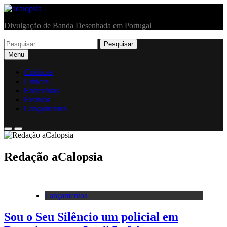
Skip
to
acalopsia
Divulgação de Banda Desenhada em Portugal
content
Pesquisar
por:
Menu
Crónicas
Críticas
Entrevistas
Eventos
Lançamentos
Redação aCalopsia
Lançamentos
Sou o Seu Silêncio um policial em