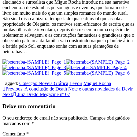
alucinado e surrealista que Migue Rocha introduz na sua narrativa,
enchendo-a de estranhas personagens e eventos, que tornam este
livro em muito mais do que um simples romance do mundo rural.
São sinal disso a bizarra tempestade quase diluvial que assola a
propriedade de Olegário, os motivos semi-africanos da escrita que as
muitas filhas dele inventam, depois de crescerem numa espécie de
isolamento selvagem, e as construções fantásticas e grandiosas que o
obcecado patriarca da família vai construindo naquela planície árida
e batida pelo Sol, enquanto sonha com as suas plantações de
beterrabas…
Tagged:
Colecção Novela Gráfica
Levoir
Miguel Rocha
Navegação
Previous:
A conclusão de Death Note e outras novidades da Devir
Next:
Juiz Dredd Megazine nº 07
de
artigos
Deixe um comentário
O seu endereço de email não será publicado.
Campos obrigatórios
marcados com
*
Comentário
*