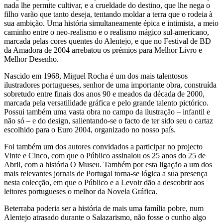
nada lhe permite cultivar, e a crueldade do destino, que lhe nega o
filho varão que tanto deseja, tentando moldar a terra que o rodeia à
sua ambição. Uma história simultaneamente épica e intimista, a meio
caminho entre o neo-realismo e o realismo mágico sul-americano,
marcada pelas cores quentes do Alentejo, e que no Festival de BD
da Amadora de 2004 arrebatou os prémios para Melhor Livro e
Melhor Desenho.
Nascido em 1968, Miguel Rocha é um dos mais talentosos
ilustradores portugueses, senhor de uma importante obra, construída
sobretudo entre finais dos anos 90 e meados da década de 2000,
marcada pela versatilidade gráfica e pelo grande talento pictórico.
Possui também uma vasta obra no campo da ilustração – infantil e
não só – e do design, salientando-se o facto de ter sido seu o cartaz
escolhido para o Euro 2004, organizado no nosso país.
Foi também um dos autores convidados a participar no projecto
Vinte e Cinco, com que o Público assinalou os 25 anos do 25 de
Abril, com a história O Museu. Também por esta ligação a um dos
mais relevantes jornais de Portugal torna-se lógica a sua presença
nesta colecção, em que o Público e a Levoir dão a descobrir aos
leitores portugueses o melhor da Novela Gráfica.
Beterraba poderia ser a história de mais uma família pobre, num
Alentejo atrasado durante o Salazarismo, não fosse o cunho algo