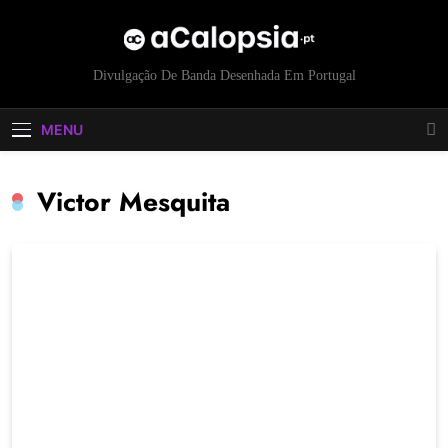
acalopsia
Divulgação De Banda Desenhada Em Portugal
MENU
Victor Mesquita