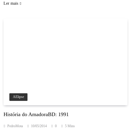
Ler mais
AElipse
História do AmadoraBD: 1991
PedroMota
10/05/2014
0
5 Mins