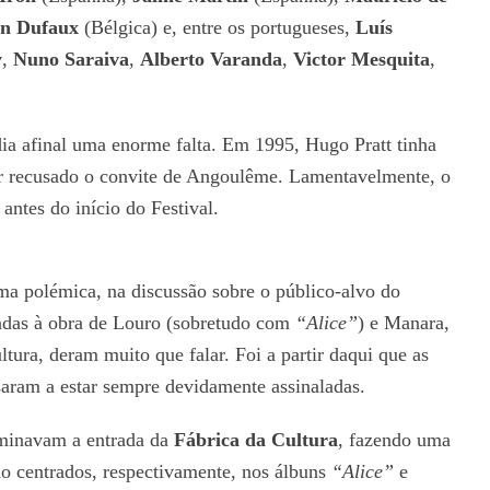
an Dufaux
(Bélgica) e, entre os portugueses,
Luís
y
,
Nuno Saraiva
,
Alberto Varanda
,
Victor Mesquita
,
dia afinal uma enorme falta. Em 1995, Hugo Pratt tinha
r recusado o convite de Angoulême. Lamentavelmente, o
 antes do início do Festival.
 polémica, na discussão sobre o público-alvo do
cadas à obra de Louro (sobretudo com
“Alice”
) e Manara,
ltura, deram muito que falar. Foi a partir daqui que as
saram a estar sempre devidamente assinaladas.
minavam a entrada da
Fábrica da Cultura
, fazendo uma
do centrados, respectivamente, nos álbuns
“Alice”
e