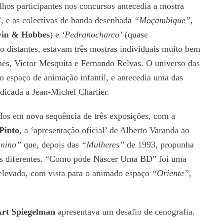
alhos participantes nos concursos antecedia a mostra
”
, e as colectivas de banda desenhada
“Moçambique”
,
vin & Hobbes
) e
‘Pedranocharco’
(quase
o distantes, estavam três mostras individuais muito bem
mès, Victor Mesquita e Fernando Relvas. O universo das
 espaço de animação infantil, e antecedia uma das
dicada a Jean-Michel Charlier.
os em nova sequência de três exposições, com a
 Pinto
, a ‘apresentação oficial’ de Alberto Varanda ao
inino”
que, depois das
“Mulheres”
de 1993, propunha
ses diferentes. “Como pode Nascer Uma BD” foi uma
 elevado, com vista para o animado espaço
“Oriente”
,
rt Spiegelman
apresentava um desafio de cenografia.