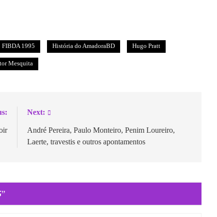
FIBDA 1995
História do AmadoraBD
Hugo Pratt
tor Mesquita
us:
Next:
oir
André Pereira, Paulo Monteiro, Penim Loureiro,
Laerte, travestis e outros apontamentos
5
”