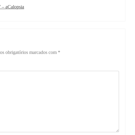
 – aCalopsia
s obrigatórios marcados com
*