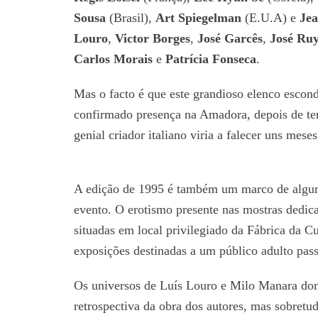
Sousa
(Brasil),
Art Spiegelman
(E.U.A) e
Je
Louro
,
Victor Borges
,
José Garcês
,
José Ru
Carlos Morais
e
Patrícia Fonseca
.
Mas o facto é que este grandioso elenco escon
confirmado presença na Amadora, depois de te
genial criador italiano viria a falecer uns meses
A edição de 1995 é também um marco de alguma
evento. O erotismo presente nas mostras dedi
situadas em local privilegiado da Fábrica da Cu
exposições destinadas a um público adulto pas
Os universos de Luís Louro e Milo Manara do
retrospectiva da obra dos autores, mas sobretu