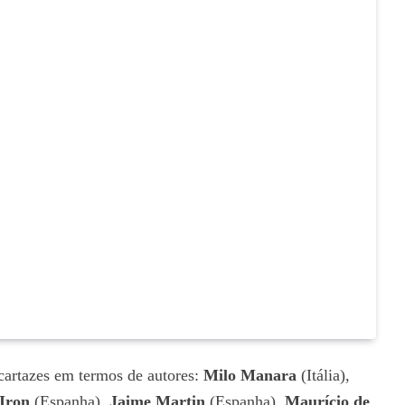
artazes em termos de autores:
Milo Manara
(Itália),
Iron
(Espanha),
Jaime Martin
(Espanha),
Maurício de