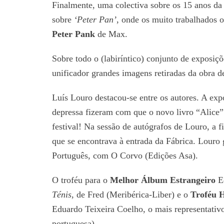
Finalmente, uma colectiva sobre os 15 anos da 
sobre
‘Peter Pan’
, onde os muito trabalhados o
Peter Pank
de Max.
Sobre todo o (labiríntico) conjunto de exposi
unificador grandes imagens retiradas da obra d
Luís Louro destacou-se entre os autores. A exp
depressa fizeram com que o novo livro “Alice”
festival! Na sessão de autógrafos de Louro, a f
que se encontrava à entrada da Fábrica. Lour
Português, com O Corvo (Edições Asa).
O troféu para o
Melhor Álbum Estrangeiro
Ed
Ténis
, de Fred (Meribérica-Liber) e o
Troféu 
Eduardo Teixeira Coelho, o mais representativ
portuguesa).