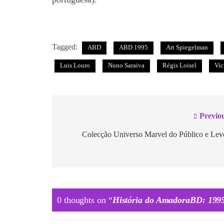
Tagged:
ABD
ABD 1995
Art Spiegelman
Luis Louro
Nuno Saraiva
Régis Loisel
Vic
Previo
Colecção Universo Marvel do Público e Lev
0 thoughts on “
História do AmadoraBD: 199