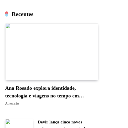
Recentes
Ana Rosado explora identidade,
tecnologia e viagens no tempo em
“Occam’s Blade: A Navalha de Occam”
Antevisão
Devir lança cinco novos