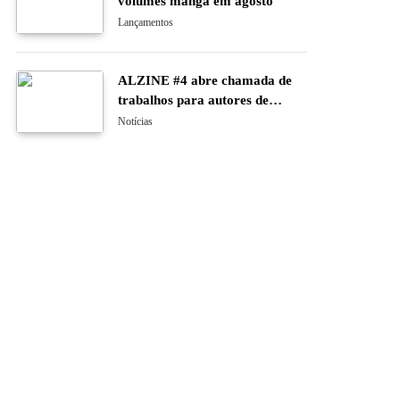
volumes manga em agosto
Lançamentos
ALZINE #4 abre chamada de
trabalhos para autores de
banda desenhada e ilustração
Notícias