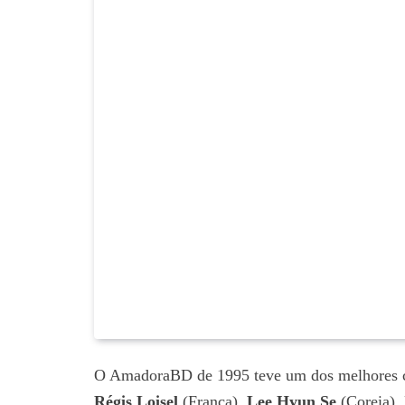
O AmadoraBD de 1995 teve um dos melhores c
Régis Loisel
(França),
Lee Hyun Se
(Coreia),