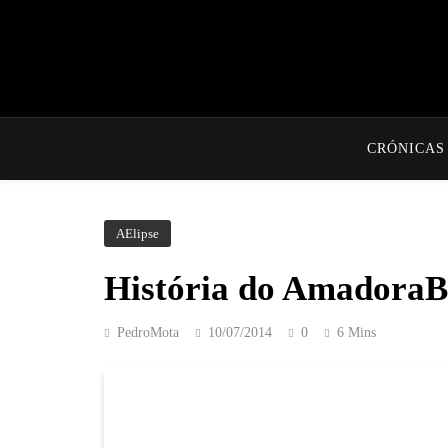
CRÓNICAS
AElipse
História do AmadoraB
PedroMota
10/07/2014
0
6 Mins