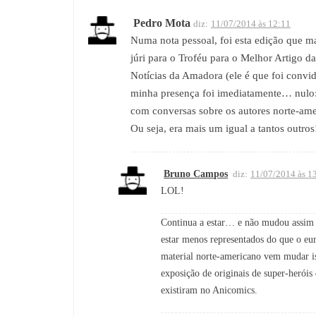
Pedro Mota
diz:
11/07/2014 às 12:11
Numa nota pessoal, foi esta edição que ma
júri para o Troféu para o Melhor Artigo d
Notícias da Amadora (ele é que foi convi
minha presença foi imediatamente… nulo:
com conversas sobre os autores norte-am
Ou seja, era mais um igual a tantos outr
Bruno Campos
diz:
11/07/2014 às 1
LOL!
Continua a estar… e não mudou assim t
estar menos representados do que o eur
material norte-americano vem mudar i
exposição de originais de super-herói
existiram no Anicomics.