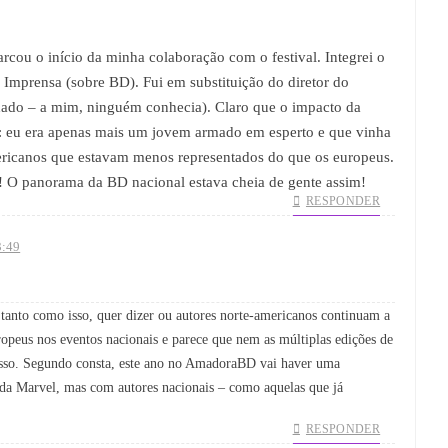
rcou o início da minha colaboração com o festival. Integrei o
a Imprensa (sobre BD). Fui em substituição do diretor do
dado – a mim, ninguém conhecia). Claro que o impacto da
 eu era apenas mais um jovem armado em esperto e que vinha
ericanos que estavam menos representados do que os europeus.
os! O panorama da BD nacional estava cheia de gente assim!
RESPONDER
3:49
anto como isso, quer dizer ou autores norte-americanos continuam a
opeus nos eventos nacionais e parece que nem as múltiplas edições de
sso. Segundo consta, este ano no AmadoraBD vai haver uma
s da Marvel, mas com autores nacionais – como aquelas que já
RESPONDER