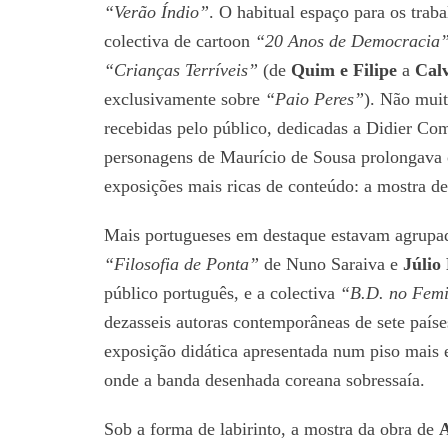
“Verão Índio”
. O habitual espaço para os trab
colectiva de cartoon
“20 Anos de Democracia
“Crianças Terríveis”
(de
Quim e Filipe
a
Cal
exclusivamente sobre
“Paio Peres”
). Não muit
recebidas pelo público, dedicadas a Didier Co
personagens de Maurício de Sousa prolongava o
exposições mais ricas de conteúdo: a mostra de
Mais portugueses em destaque estavam agrupad
“Filosofia de Ponta”
de Nuno Saraiva e
Júlio
público português, e a colectiva
“B.D. no Fem
dezasseis autoras contemporâneas de sete paí
exposição didática apresentada num piso mais
onde a banda desenhada coreana sobressaía.
Sob a forma de labirinto, a mostra da obra de
A