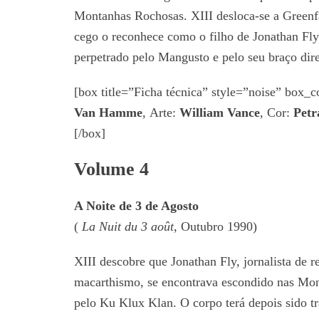
Montanhas Rochosas. XIII desloca-se a Greenfa
cego o reconhece como o filho de Jonathan Fly.
perpetrado pelo Mangusto e pelo seu braço d
[box title=”Ficha técnica” style=”noise” box
Van Hamme
, Arte:
William Vance
, Cor:
Petr
[/box]
Volume 4
A Noite de 3 de Agosto
(
La Nuit du 3 août
, Outubro 1990)
XIII descobre que Jonathan Fly, jornalista de 
macarthismo, se encontrava escondido nas Mon
pelo Ku Klux Klan. O corpo terá depois sido tr