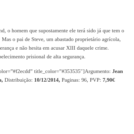
land, o homem que supostamente ele terá sido já que tem o
s. Mas o pai de Steve, um abastado proprietário agrícola,
herança e não hesita em acusar XIII daquele crime.
elecimento prisional de alta segurança.
_color=”#f2ecdd” title_color=”#353535″]Argumento:
Jean
a,
Distribuição:
10/12/2014,
Paginas: 96, PVP:
7,90€