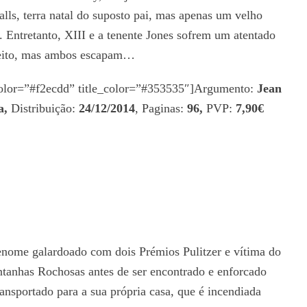
lls, terra natal do suposto pai, mas apenas um velho
 Entretanto, XIII e a tenente Jones sofrem um atentado
ireito, mas ambos escapam…
_color=”#f2ecdd” title_color=”#353535″]Argumento:
Jean
a,
Distribuição:
24/12/2014
, Paginas:
96,
PVP:
7,90€
renome galardoado com dois Prémios Pulitzer e vítima do
tanhas Rochosas antes de ser encontrado e enforcado
ansportado para a sua própria casa, que é incendiada