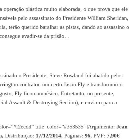
a operação plástica muito elaborada, o que prova que ele
sáveis pelo assassinato do Presidente William Sheridan,
a, terão querido baralhar as pistas, dando ao assassino o
 consegue evadir-se da prisão…
assinado o Presidente, Steve Rowland foi abatido pelos
arrington contratou um certo Jason Fly e transformou-o
sto, Fly ficou amnésico. Entretanto, no presente,
ial Assault & Destroying Section), e envia-o para a
_color=”#f2ecdd” title_color=”#353535″]Argumento:
Jean
a,
Distribuição:
17/12/2014,
Paginas:
96,
PVP:
7,90€