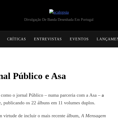
acalopsia
Divulgação De Banda Desenhada Em Portugal
CRÍTICAS
ENTREVISTAS
EVENTOS
LANÇAME
nal Público e Asa
a como o jornal Público – numa parceria com a Asa –
a
ie, publicando os 22 álbuns em 11 volumes duplos.
 virtude de incluir o mais recente álbum,
A Mensagem