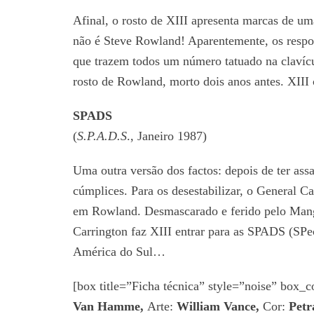
Afinal, o rosto de XIII apresenta marcas de um
não é Steve Rowland! Aparentemente, os respon
que trazem todos um número tatuado na clavícul
rosto de Rowland, morto dois anos antes. XIII
SPADS
(
S.P.A.D.S
., Janeiro 1987)
Uma outra versão dos factos: depois de ter ass
cúmplices. Para os desestabilizar, o General C
em Rowland. Desmascarado e ferido pelo Mangu
Carrington faz XIII entrar para as SPADS (SPec
América do Sul…
[box title=”Ficha técnica” style=”noise” box
Van Hamme,
Arte:
William Vance,
Cor:
Petr