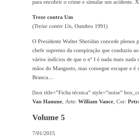
para encobrir o crime e simular um acidente. X
Treze contra Um
(
Treize contre Un
, Outubro 1991)
O Presidente Walter Sheridan concede plenos pod
chefe supremo da conspiração que conduziu ao 
vários indícios de que o nº I é nada mais nada
mãos do Mangusto, mas consegue escapar e é s
Branca…
[box title=”Ficha técnica” style=”noise” box
Van Hamme
, Arte:
William Vance
, Cor:
Petr
Volume 5
7/01/2015