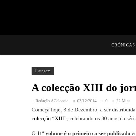
CRÓNICAS
Listagem
A colecção XIII do jor
Redação ACalopsia
03/12/2014
0
22 Mins
Começa hoje, 3 de Dezembro, a ser distribuid
colecção “XIII”
, celebrando os 30 anos da sér
O
11º volume é o primeiro a ser publicado
em