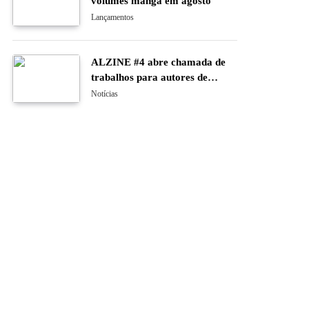
volumes manga em agosto
Lançamentos
ALZINE #4 abre chamada de
trabalhos para autores de
banda desenhada e ilustração
Notícias