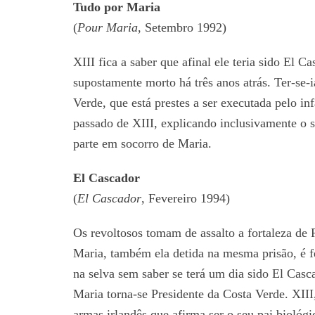
Tudo por Maria
(
Pour Maria
, Setembro 1992)
XIII fica a saber que afinal ele teria sido El
supostamente morto há três anos atrás. Ter-se-
Verde, que está prestes a ser executada pelo in
passado de XIII, explicando inclusivamente o 
parte em socorro de Maria.
El Cascador
(
El Cascador
, Fevereiro 1994)
Os revoltosos tomam de assalto a fortaleza de 
Maria, também ela detida na mesma prisão, é fe
na selva sem saber se terá um dia sido El Casca
Maria torna-se Presidente da Costa Verde. XIII
armas irlandês que afirma ser o seu pai biológi