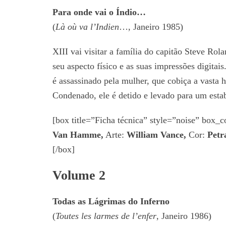
Para onde vai o Índio…
(
Là où va l’Indien
…, Janeiro 1985)
XIII vai visitar a família do capitão Steve Ro
seu aspecto físico e as suas impressões digitai
é assassinado pela mulher, que cobiça a vasta 
Condenado, ele é detido e levado para um estab
[box title=”Ficha técnica” style=”noise” box
Van Hamme,
Arte:
William Vance,
Cor:
Petr
[/box]
Volume 2
Todas as Lágrimas do Inferno
(
Toutes les larmes de l’enfer
, Janeiro 1986)