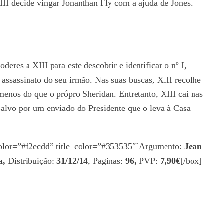
III decide vingar Jonanthan Fly com a ajuda de Jones.
eres a XIII para este descobrir e identificar o nº I,
assassinato do seu irmão. Nas suas buscas, XIII recolhe
 menos do que o própro Sheridan. Entretanto, XIII cai nas
alvo por um enviado do Presidente que o leva à Casa
_color=”#f2ecdd” title_color=”#353535″]Argumento:
Jean
a,
Distribuição:
31/12/14
, Paginas:
96,
PVP:
7,90€
[/box]