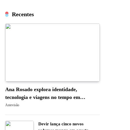
Recentes
Ana Rosado explora identidade,
tecnologia e viagens no tempo em
“Occam’s Blade: A Navalha de Occam”
Antevisão
Devir lança cinco novos