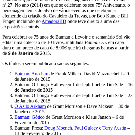
nº 27. No ano (2014) em que se celebram os seu 75º Aniversario, o
personagem tem sido alvo de vários eventos que celebram a
efeméride da criação do Cavaleiro da Trevas, por Bob Kane e Bill
Finger, incluindo no
AmadoraBD
onde teve direito a uma das
exposições centrais.
Para celebrar os 75 anos de Batman a Levoir e o semanário Sol vão
editar uma colecção de 10 livros, intitulada
Batman 75
, em capa
dura e um preço de capa de 8,90€ que irá chegar às bancas a partir
de
9 de Janeiro
de 2015.
Os títulos a serem publicado são os seguintes:
Batman: Ano Um
de
Frank Miller
e
David Mazzucchelli
– 9
de Janeiro de 2015
Batman: O Longo Halloween 1
de Jeph Loeb
e
Tim Sale
–
16
de Janeiro de 2015
Batman: O Longo Halloween 2
de
Jeph Loeb e Tim Sale – 23
de Janeiro de 2015
O Asilo Arkham
de Grant Morrison
e
Dave Mckean
– 30 de
Janeiro de 2015
Batman: Gótico
de
Grant Morrison e Klaus Janson – 6 de
Fevereiro de 2015
Batman: Presa:
Doug Moench
,
Paul Gulacy
e
Terry Austin
–
13 de Fevereiro de 2015