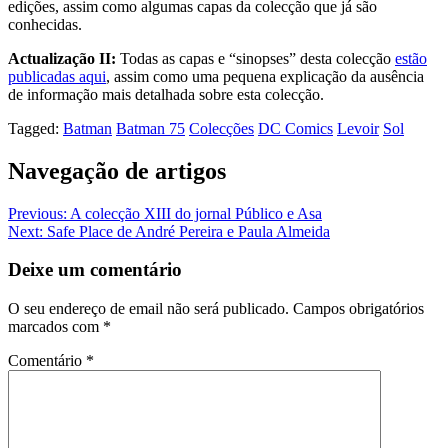
edições, assim como algumas capas da colecção que já são
conhecidas.
Actualização II:
Todas as capas e “sinopses” desta colecção
estão
publicadas aqui
, assim como uma pequena explicação da ausência
de informação mais detalhada sobre esta colecção.
Tagged:
Batman
Batman 75
Colecções
DC Comics
Levoir
Sol
Navegação de artigos
Previous:
A colecção XIII do jornal Público e Asa
Next:
Safe Place de André Pereira e Paula Almeida
Deixe um comentário
O seu endereço de email não será publicado.
Campos obrigatórios
marcados com
*
Comentário
*