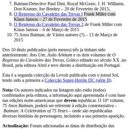
Batman:Detective Paul Dini
,
Royal McGraw
,
J. H. Williams
,
Don Kramer
,
Joe Benitez
– 20 de Fevereiro de 2015
.
O Regresso do Cavaleiro das Trevas I
Frank Miller com
Klaus Janson – 27 de Fevereiro de 2015
O Regresso do Cavaleiro das Trevas 2
de
Frank Miller com
Klaus Janson – 6 de Março de 2015
75 Anos Batman, de
Vários autores (?) – 13 de Março de
2015
Dos 10 título publicados (pelo menos) três ja tinham sido
anteriormente:
Ano Um
,
Asilo Arkham
e os dois volumes de
O
Regresso do Cavaleiro das Trevas
,
Gótico
editado no século XX ,no
Brasil, pela editora Abril e teve direito a distribuição em Portugal.
Esta é a segunda colecção da Levoir publicada com o jornal Sol,
tendo sido a primeira a
Colecção Super-Heróis DC (série II)
.
Nota:
Os autores indicados na listagem não estão (todos)
confirmados pela editora, a informação aqui apresentada é com base
nas edições norte-americanas que
devem
republicar. O 10º volume,
75 Anos Batman
, poderá ser referente à edição comemorativa –
Batman: A Celebration of 75 Years –
onde são republicadas
diversas histórias da personagem, incluindo a sua primeira aparição.
Actualização:
Foram adicionadas as datas de distribuição das