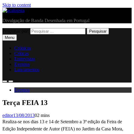
Skip to content
acalopsia
Divulgação de Banda Desenhada em Portugal
Pesquisar por:
Menu
Crónicas
Críticas
Entrevistas
Eventos
Lançamentos
Eventos
Terça FEIA 13
editor
13/08/2013
0
2 mins
Realiza-se nos dias 13 e 14 de Setembro a
3ª edição da Feira de
Edição Independente de Autor
(FEIA) no Jardim da Casa Mora,