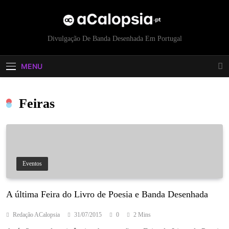
acalopsia
Divulgação De Banda Desenhada Em Portugal
MENU
Feiras
Eventos
A última Feira do Livro de Poesia e Banda Desenhada
Redação ACalopsia
31/07/2015
0
2 Mins