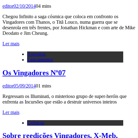
editor
02/10/2014
0
4 mins
Chegou Infinito a saga cósmica que coloca em confronto os
Vingadores com Thanos, o Titã Louco, numa guerra que se
desenrola em três frentes, por Jonathan Hickman e com arte de Mike
Deodato e Jim Cheung.
Ler mais
Amostras
Lançamentos
Os Vingadores Nº07
editor
05/09/2014
0
1 mins
Regressam os Illuminati, o misterioso grupo de super-heróis que
enfrenta as Incursões que estão a destruir universos inteiros
Ler mais
Crónicas
Sobre reedições Vingadores, X-Meb,