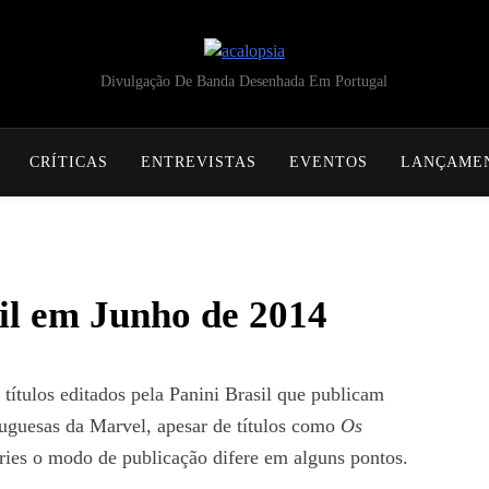
acalopsia
Divulgação De Banda Desenhada Em Portugal
CRÍTICAS
ENTREVISTAS
EVENTOS
LANÇAME
il em Junho de 2014
ítulos editados pela Panini Brasil que publicam
tuguesas da Marvel, apesar de títulos como
Os
ies o modo de publicação difere em alguns pontos.