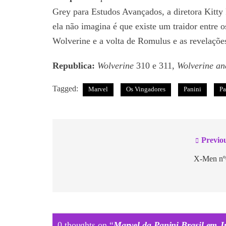
Grey para Estudos Avançados, a diretora Kitty
ela não imagina é que existe um traidor entre 
Wolverine e a volta de Romulus e as revelações
Republica:
Wolverine
310 e 311,
Wolverine an
Tagged:
Marvel
Os Vingadores
Panini
Pa
Previo
X-Men nº
0 thoughts on “
Marvel da Panini Brasil em 