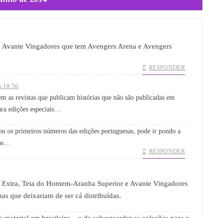
 o Avante Vingadores que tem Avengers Arena e Avengers
RESPONDER
s 18:56
em as revistas que publicam histórias que não são publicadas em
ara edições especiais…
u os primeiros números das edições portuguesas, pode ir pondo a
ras…
RESPONDER
n Extra, Teia do Homem-Aranha Superior e Avante Vingadores
s que deixariam de ser cá distribuídas.
e material em brasileiro – o de salvaguardar as coleções para o