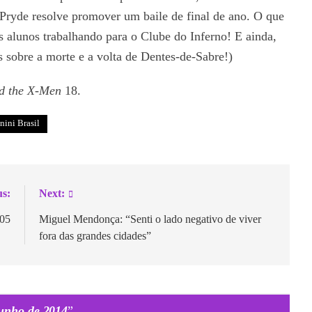
 Pryde resolve promover um baile de final de ano. O que
os alunos trabalhando para o Clube do Inferno! E ainda,
 sobre a morte e a volta de Dentes-de-Sabre!)
d the X-Men
18.
nini Brasil
us:
Next:
05
Miguel Mendonça: “Senti o lado negativo de viver
fora das grandes cidades”
Junho de 2014
”