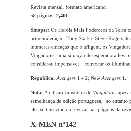
Revista mensal, formato americano.
68 páginas,
2,40€
.
Sinopse:
Os Heróis Mais Poderosos da Terra es
primeira edição, Tony Stark e Steve Rogers d
inúmeras ameaças que o afligem, os Vingadore
Vingadores: uma situação desesperadora leva 
considerou impensável – convocar os Illuminat
Republica:
Avengers
1 e 2;
New Avengers
1.
Nota:
A edição Brasileira de
Vingadores
apesar
semelhança da edição portuguesa, no entanto p
eles se tem vindo a revezar nas páginas da revi
X-MEN nº142