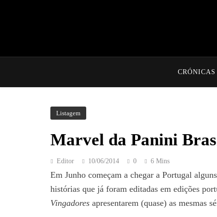
CRÓNICAS
Listagem
Marvel da Panini Bras
Editor
10/06/2014
0
6 Mins
Em Junho começam a chegar a Portugal alguns t
histórias que já foram editadas em edições por
Vingadores
apresentarem (quase) as mesmas sér