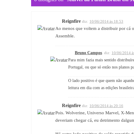
Reignfire
diz:
10/06/2014 às 18:53
Ao menos que voltem a distribuir por cá
Assemble.
Bruno Campos
diz:
10/06/2014 à
Para mim fazia mais sentido distribuír
Portugal, ou que só estão nos planos p
O lado positivo é que quem não apanho
leitura em dia com as edições brasilei
Reignfire
diz:
10/06/2014 às 20:16
Pois. Wolverine, Universo Marvel, X-Me
deveriam chegar cá, eu detrimento dalguma
Há outro lado positivo da saída repetida d