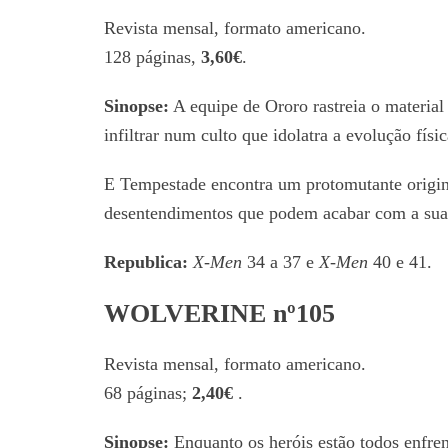
Revista mensal, formato americano.
128 páginas,
3,60€
.
Sinopse:
A equipe de Ororo rastreia o material
infiltrar num culto que idolatra a evolução f
E Tempestade encontra um protomutante origina
desentendimentos que podem acabar com a su
Republica:
X-Men
34 a 37 e
X-Men
40 e 41.
WOLVERINE nº105
Revista mensal, formato americano.
68 páginas;
2,40€
.
Sinopse:
Enquanto os heróis estão todos enfren