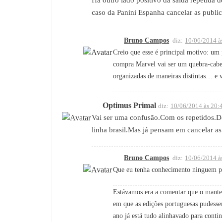
caso da Panini Espanha cancelar as publi
Bruno Campos
diz:
10/06/2014 à
Creio que esse é principal motivo: um
compra Marvel vai ser um quebra-cabeç
organizadas de maneiras distintas… e v
Optimus Primal
diz:
10/06/2014 às 20:
Vai ser uma confusão.Com os repetidos.Dev
linha brasil.Mas já pensam em cancelar a
Bruno Campos
diz:
10/06/2014 à
Que eu tenha conhecimento ninguem p
Estávamos era a comentar que o manter 
em que as edições portuguesas pudessem
ano já está tudo alinhavado para conti