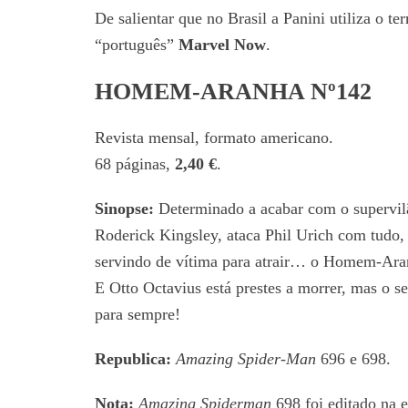
De salientar que no Brasil a Panini utiliza o t
“português”
Marvel Now
.
HOMEM-ARANHA Nº142
Revista mensal, formato americano.
68 páginas,
2,40 €
.
Sinopse:
Determinado a acabar com o supervil
Roderick Kingsley, ataca Phil Urich com tudo,
servindo de vítima para atrair… o Homem-Ara
E Otto Octavius está prestes a morrer, mas o s
para sempre!
Republica:
Amazing Spider-Man
696 e 698.
Nota:
Amazing Spiderman
698 foi editado na 