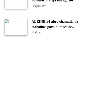
volumes manga em agosto
Lançamentos
ALZINE #4 abre chamada de
trabalhos para autores de
banda desenhada e ilustração
Notícias