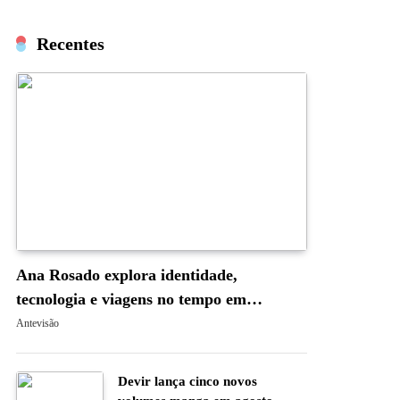
Recentes
Ana Rosado explora identidade,
tecnologia e viagens no tempo em
“Occam’s Blade: A Navalha de Occam”
Antevisão
Devir lança cinco novos