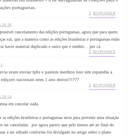
cações portuguesas.
RESPONDER
s 20:28
 possível cancelamento das edições portuguesas, agora que para quem
as vai, que a maneira como as edições brasileiras e portuguesas estão
ai haver material duplicado e outro que é inédito… por cá.
RESPONDER
41
ia eram enviar tpbs e paninis ineditos isso sim espandia a
s ediçoes nacionais nem 1 ano durou!!!???
RESPONDER
s 20:54
ensa em cancelar nada.
as edições brasileiras e portuguesas seria para prevenir uma situação
 ser canceladas.. por agora parece que pelo menos até ao final do
nuar a ser editado conforme foi divulgado no artigo sobre o plano