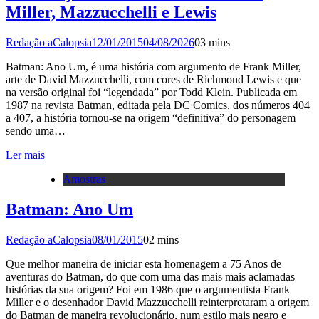
Miller, Mazzucchelli e Lewis
Redação aCalopsia
12/01/2015
04/08/2026
0
3 mins
Batman: Ano Um, é uma história com argumento de Frank Miller,
arte de David Mazzucchelli, com cores de Richmond Lewis e que
na versão original foi “legendada” por Todd Klein. Publicada em
1987 na revista Batman, editada pela DC Comics, dos números 404
a 407, a história tornou-se na origem “definitiva” do personagem
sendo uma…
Ler mais
Amostras
Batman: Ano Um
Redação aCalopsia
08/01/2015
0
2 mins
Que melhor maneira de iniciar esta homenagem a 75 Anos de
aventuras do Batman, do que com uma das mais mais aclamadas
histórias da sua origem? Foi em 1986 que o argumentista Frank
Miller e o desenhador David Mazzucchelli reinterpretaram a origem
do Batman de maneira revolucionário, num estilo mais negro e