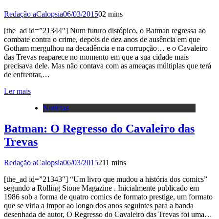
Redação aCalopsia
06/03/2015
0
2 mins
[the_ad id=”21344″] Num futuro distópico, o Batman regressa ao
combate contra o crime, depois de dez anos de ausência em que
Gotham mergulhou na decadência e na corrupção… e o Cavaleiro
das Trevas reaparece no momento em que a sua cidade mais
precisava dele. Mas não contava com as ameaças múltiplas que terá
de enfrentar,…
Ler mais
Notícias
Batman: O Regresso do Cavaleiro das
Trevas
Redação aCalopsia
06/03/2015
2
11 mins
[the_ad id=”21343″] “Um livro que mudou a história dos comics”
segundo a Rolling Stone Magazine . Inicialmente publicado em
1986 sob a forma de quatro comics de formato prestige, um formato
que se viria a impor ao longo dos anos seguintes para a banda
desenhada de autor, O Regresso do Cavaleiro das Trevas foi uma…