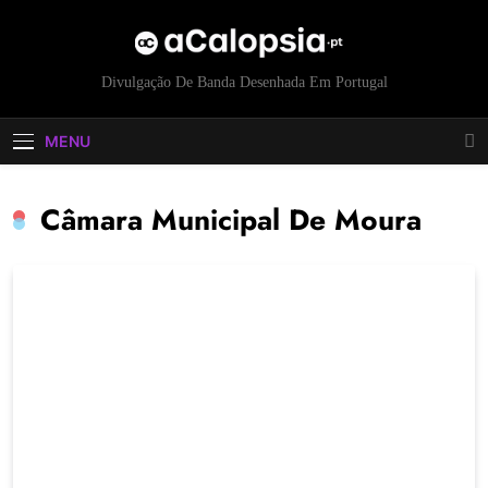
acalopsia
Divulgação De Banda Desenhada Em Portugal
MENU
Câmara Municipal De Moura