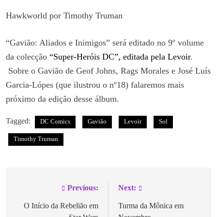
Hawkworld por Timothy Truman
“Gavião: Aliados e Inimigos” será editado no 9º volume
da colecção
“Super-Heróis DC”, editada pela Levoir
.
Sobre o Gavião de Geof Johns, Rags Morales e José Luís
Garcia-Lópes (que ilustrou o nº18) falaremos mais
próximo da edição desse álbum.
Tagged:
DC Comics
Gavião
Levoir
Sol
Timothy Truman
Previous:
Next:
O Início da Rebelião em
Turma da Mônica em