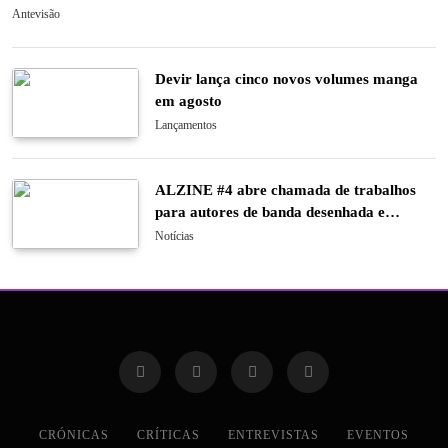
Antevisão
Devir lança cinco novos volumes manga
em agosto
Lançamentos
ALZINE #4 abre chamada de trabalhos
para autores de banda desenhada e
ilustração
Notícias
CRÓNICAS
CRÍTICAS
ENTREVISTAS
EVENTOS