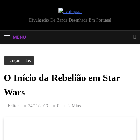
acalopsia
Divulgação De Banda Desenhada Em Portugal
MENU
Lançamentos
O Início da Rebelião em Star
Wars
Editor
24/11/2013
0
2 Mins