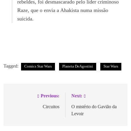
rebeldes, foi desmascarado pelo líder criminoso
Raze, que o envia a Ahakista numa missão
suicida.
Tagged:
Comics Star Wars
Planeta DeAgostini
Star Wars
Previous:
Next:
Circuitos
O mistério do Gavião da
Levoir