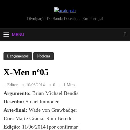
acalopsia
Divulgação De Banda Desenhada Em Portugal
MENU
Lançamentos
Notícias
X-Men nº05
Editor
10/06/2014
0
1 Mins
Argumento:
Brian Michael Bendis
Desenho:
Stuart Immonen
Arte-final:
Wade von Grawbadger
Cor:
Marte Gracia, Rain Beredo
Edição:
11/06/2014 [por confirmar]