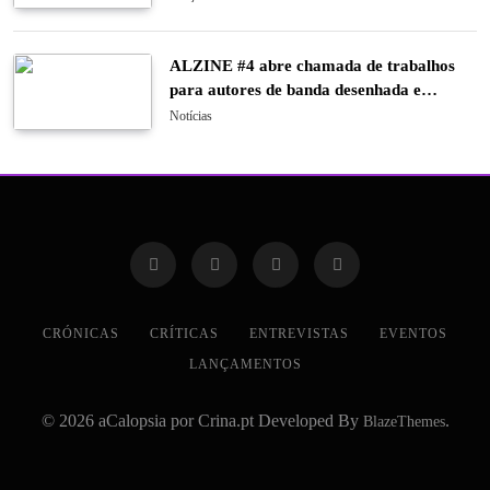
ALZINE #4 abre chamada de trabalhos
para autores de banda desenhada e
ilustração
Notícias
CRÓNICAS
CRÍTICAS
ENTREVISTAS
EVENTOS
LANÇAMENTOS
© 2026 aCalopsia por Crina.pt Developed By
.
BlazeThemes