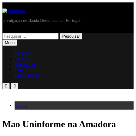
acalopsia
Divulgação de Banda Desenhada em Portugal
Menu
Crónicas
Críticas
Entrevistas
Eventos
Lançamentos
Eventos
Mao Uninforme na Amadora