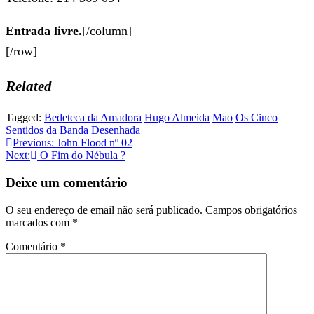
Entrada livre.
[/column]
[/row]
Related
Tagged:
Bedeteca da Amadora
Hugo Almeida
Mao
Os Cinco
Sentidos da Banda Desenhada
Previous:
John Flood nº 02
Next:
O Fim do Nébula ?
Deixe um comentário
O seu endereço de email não será publicado.
Campos obrigatórios
marcados com
*
Comentário
*