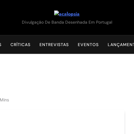
acalopsia
Divulgação De Banda Desenhada Em Portugal
S
CRÍTICAS
ENTREVISTAS
EVENTOS
LANÇAMEN
 Mins