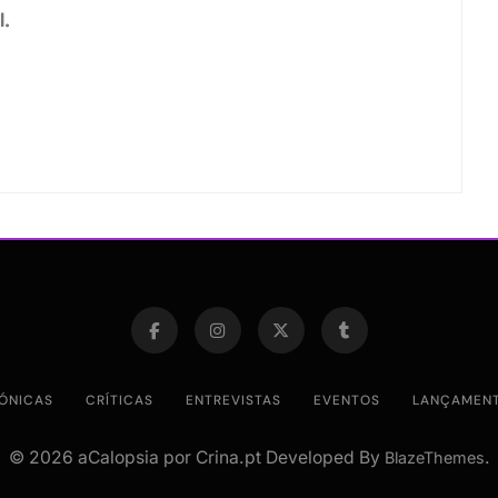
l.
ÓNICAS
CRÍTICAS
ENTREVISTAS
EVENTOS
LANÇAMEN
© 2026 aCalopsia por Crina.pt Developed By
.
BlazeThemes