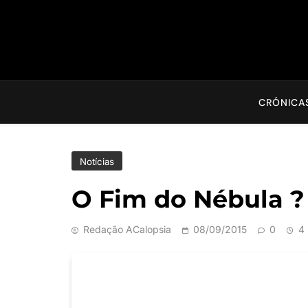
CRÓNICA
Notícias
O Fim do Nébula ?
Redação ACalopsia
08/09/2015
0
4