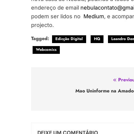
endereço de email
nebulacontato@gmai
podem ser lidos no
Medium
, e acompa
projecto.
Tagged:
Edicção Digital
HQ
Leandro De
Webcomics
Previou
Mao Uninforme na Amado
DEIXE UM COMENTÁRIO