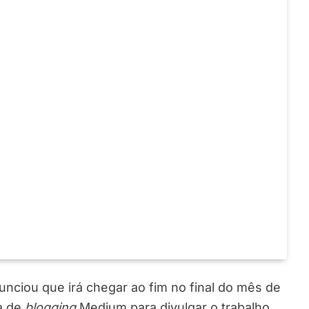
nciou que irá chegar ao fim no final do mês de
ma de
blogging
Medium para divulgar o trabalho