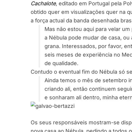
Cachalote
, editado em Portugal pela P
obtido quer em visualizações quer na q
a força actual da banda desenhada brasi
Mas não estou aqui para velar um
a Nébula pode mudar de casa, ou 
grana. Interessados, por favor, e
seis meses de experiência no Medi
de qualidade.
Contudo o eventual fim do Nébula só se i
Ainda temos o mês de setembro in
criando ali, então continuem segu
e sonharam ali dentro, minha etern
Os seus responsáveis mostram-se disp
nova casa ao Nébula, pedindo a todos 