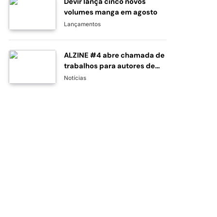
Devir lança cinco novos
volumes manga em agosto
Lançamentos
ALZINE #4 abre chamada de
trabalhos para autores de
banda desenhada e
Notícias
ilustração