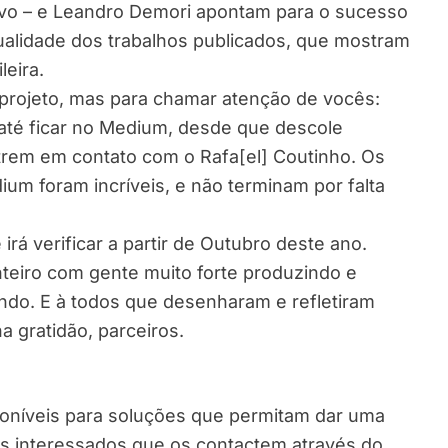
olvo – e Leandro Demori apontam para o sucesso
ualidade dos trabalhos publicados, que mostram
leira.
 projeto, mas para chamar atenção de vocês:
até ficar no Medium, desde que descole
ntrem em contato com o Rafa[el] Coutinho. Os
um foram incríveis, e não terminam por falta
rá verificar a partir de Outubro deste ano.
teiro com gente muito forte produzindo e
indo. E à todos que desenharam e refletiram
a gratidão, parceiros.
oníveis para soluções que permitam dar uma
os interessados que os contactem através do