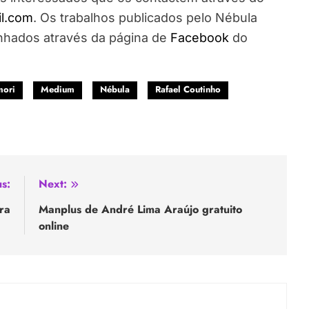
l.com
. Os trabalhos publicados pelo Nébula
nhados através da página de
Facebook
do
mori
Medium
Nébula
Rafael Coutinho
s:
Next:
ra
Manplus de André Lima Araújo gratuito
online