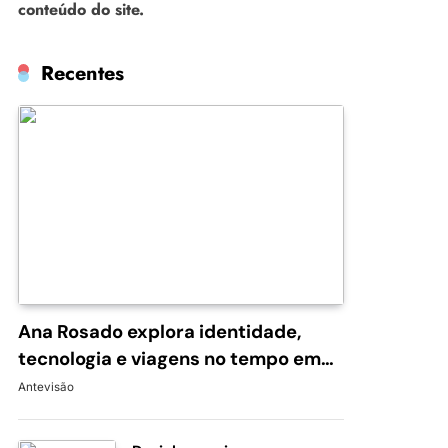
conteúdo do site.
Recentes
Ana Rosado explora identidade,
tecnologia e viagens no tempo em
“Occam’s Blade: A Navalha de
Antevisão
Occam”