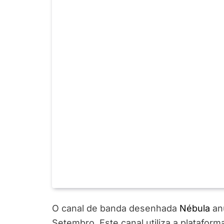
O canal de banda desenhada
Nébula
anu
Setembro. Este canal utiliza a platafor