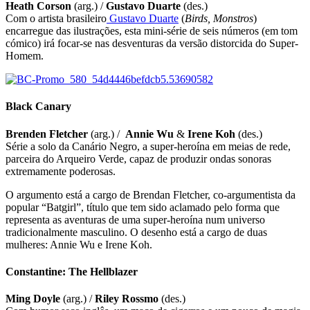
Heath Corson
(arg.) /
Gustavo Duarte
(des.)
Com o artista brasileiro
Gustavo Duarte
(
Birds, Monstros
)
encarregue das ilustrações, esta mini-série de seis números (em tom
cómico) irá focar-se nas desventuras da versão distorcida do Super-
Homem.
Black Canary
Brenden Fletcher
(arg.) /
Annie Wu
&
Irene Koh
(des.)
Série a solo da Canário Negro, a super-heroína em meias de rede,
parceira do Arqueiro Verde, capaz de produzir ondas sonoras
extremamente poderosas.
O argumento está a cargo de Brendan Fletcher, co-argumentista da
popular “Batgirl”, título que tem sido aclamado pelo forma que
representa as aventuras de uma super-heroína num universo
tradicionalmente masculino. O desenho está a cargo de duas
mulheres: Annie Wu e Irene Koh.
Constantine: The Hellblazer
Ming Doyle
(arg.) /
Riley Rossmo
(des.)