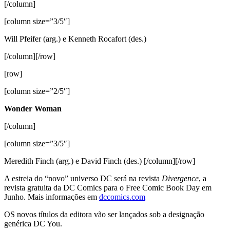
[/column]
[column size=”3/5″]
Will Pfeifer (arg.) e Kenneth Rocafort (des.)
[/column][/row]
[row]
[column size=”2/5″]
Wonder Woman
[/column]
[column size=”3/5″]
Meredith Finch (arg.) e David Finch (des.) [/column][/row]
A estreia do “novo” universo DC será na revista
Divergence
, a
revista gratuita da DC Comics para o Free Comic Book Day em
Junho. Mais informações em
dccomics.com
OS novos títulos da editora vão ser lançados sob a designação
genérica DC You.