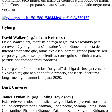
Com humor seco inglês, um maço de cigarros e um pouco de magia,
John Constantine prepara-se para salvar o mundo do lado negro uma
vez mais.
Cyborg
David Walker
(arg.) /
Ivan Reis
(des.)
David Walker, argumentista de raça negra, foi o escolhido para
escrever “Cyborg”, uma série sobre Victor Stone, um atleta de
futebol americano que, numa explosão, perdeu grande parte de seu
corpo e, graças ao seu pai cientista, conseguiu substituir a massa
perdida por componentes robóticos.
Cyborg era o único membro “original” da Liga da Justiça (versão
“Novos 52”) que não tinha título próprio, apesar de já ter uma
longa-metragem anunciada para 2020.
Dark Universe
James Tynion IV
(arg.) /
Ming Doyle
(des.)
Esta série vem substituir Justice League Dark e apresenta-nos uma
equipa composta por Deadman, The Spectre, Swamp Thing, John
Constantine, Phantom Stranger, Zatanna, Zatar, Sargon e Etrigan, o