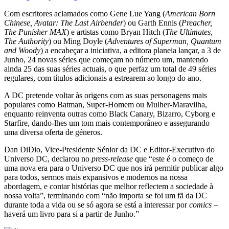
Com escritores aclamados como Gene Lue Yang (
American Born
Chinese, Avatar: The Last Airbender
) ou Garth Ennis (
Preacher,
The Punisher MAX
) e artistas como Bryan Hitch (
The Ultimates,
The Authority
) ou Ming Doyle (
Adventures of Superman, Quantum
and Woody
) a encabeçar a iniciativa, a editora planeia lançar, a 3 de
Junho, 24 novas séries que começam no número um, mantendo
ainda 25 das suas séries actuais, o que perfaz um total de 49 séries
regulares, com títulos adicionais a estrearem ao longo do ano.
A DC pretende voltar às origens com as suas personagens mais
populares como Batman, Super-Homem ou Mulher-Maravilha,
enquanto reinventa outras como Black Canary, Bizarro, Cyborg e
Starfire, dando-lhes um tom mais contemporâneo e assegurando
uma diversa oferta de géneros.
Dan DiDio, Vice-Presidente Sénior da DC e Editor-Executivo do
Universo DC, declarou no
press-release
que “este é o começo de
uma nova era para o Universo DC que nos irá permitir publicar algo
para todos, sermos mais expansivos e modernos na nossa
abordagem, e contar histórias que melhor reflectem a sociedade à
nossa volta”, terminando com “não importa se foi um fã da DC
durante toda a vida ou se só agora se está a interessar por
comics
–
haverá um livro para si a partir de Junho.”