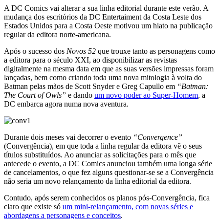
A DC Comics vai alterar a sua linha editorial durante este verão. A
mudança dos escritórios da DC Entertaiment da Costa Leste dos
Estados Unidos para a Costa Oeste motivou um hiato na publicação
regular da editora norte-americana.
Após o sucesso dos
Novos 52
que trouxe tanto as personagens como
a editora para o século XXI, ao disponibilizar as revistas
digitalmente na mesma data em que as suas versões impressas foram
lançadas, bem como criando toda uma nova mitologia à volta do
Batman pelas mãos de Scott Snyder e Greg Capullo em
“Batman:
The Court of Owls”
e dando
um novo poder ao Super-Homem
, a
DC embarca agora numa nova aventura.
Durante dois meses vai decorrer o evento
“Convergence”
(Convergência), em que toda a linha regular da editora vê o seus
títulos substituídos. Ao anunciar as solicitações para o mês que
antecede o evento, a DC Comics anunciou também uma longa série
de cancelamentos, o que fez alguns questionar-se se a Convergência
não seria um novo relançamento da linha editorial da editora.
Contudo, após serem conhecidos os planos pós-Convergência, fica
claro que existe só
um mini-relançamento, com novas séries e
abordagens a personagens e conceitos
.