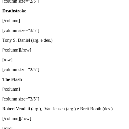
[column size=”2/5″]
Deathstroke
[/column]
[column size=”3/5″]
Tony S. Daniel (arg. e des.)
[/column][/row]
[row]
[column size=”2/5″]
The Flash
[/column]
[column size=”3/5″]
Robert Venditti (arg.), Van Jensen (arg.) e Brett Booth (des.)
[/column][/row]
[row]