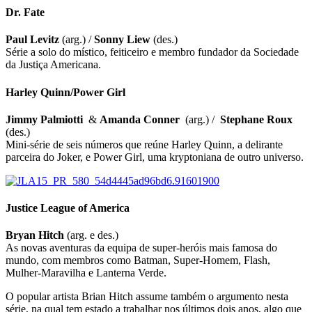
Dr. Fate
Paul Levitz
(arg.) /
Sonny Liew
(des.)
Série a solo do místico, feiticeiro e membro fundador da Sociedade
da Justiça Americana.
Harley Quinn/Power Girl
Jimmy Palmiotti
&
Amanda Conner
(arg.) /
Stephane Roux
(des.)
Mini-série de seis números que reúne Harley Quinn, a delirante
parceira do Joker, e Power Girl, uma kryptoniana de outro universo.
Justice League of America
Bryan Hitch
(arg. e des.)
As novas aventuras da equipa de super-heróis mais famosa do
mundo, com membros como Batman, Super-Homem, Flash,
Mulher-Maravilha e Lanterna Verde.
O popular artista Brian Hitch assume também o argumento nesta
série, na qual tem estado a trabalhar nos últimos dois anos, algo que