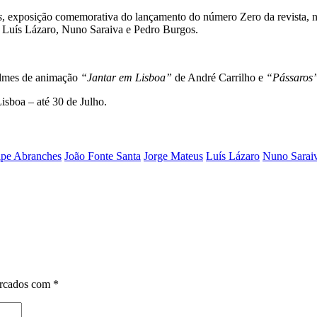
s
, exposição comemorativa do lançamento do número Zero da revista, na
, Luís Lázaro, Nuno Saraiva e Pedro Burgos.
filmes de animação
“Jantar em Lisboa”
de André Carrilho e
“Pássaros
isboa – até 30 de Julho.
lipe Abranches
João Fonte Santa
Jorge Mateus
Luís Lázaro
Nuno Sarai
arcados com
*