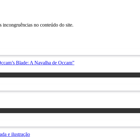
s incongruências no conteúdo do site.
“Occam’s Blade: A Navalha de Occam”
da e ilustração