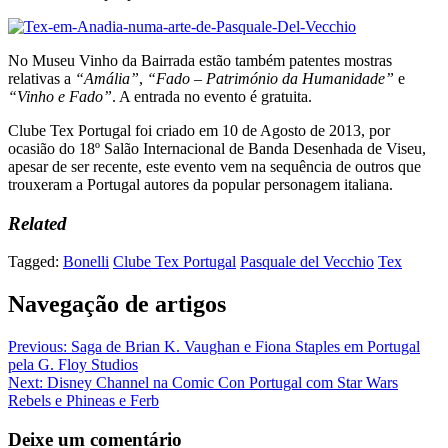
No Museu Vinho da Bairrada estão também patentes mostras
relativas a
“Amália”
,
“Fado – Património da Humanidade”
e
“Vinho e Fado”
. A entrada no evento é gratuita.
Clube Tex Portugal foi criado em 10 de Agosto de 2013, por
ocasião do 18º Salão Internacional de Banda Desenhada de Viseu,
apesar de ser recente, este evento vem na sequência de outros que
trouxeram a Portugal autores da popular personagem italiana.
Related
Tagged:
Bonelli
Clube Tex Portugal
Pasquale del Vecchio
Tex
Navegação de artigos
Previous:
Saga de Brian K. Vaughan e Fiona Staples em Portugal
pela G. Floy Studios
Next:
Disney Channel na Comic Con Portugal com Star Wars
Rebels e Phineas e Ferb
Deixe um comentário