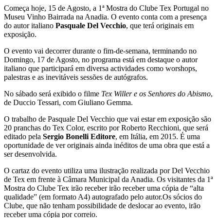
Começa hoje, 15 de Agosto, a 1ª Mostra do Clube Tex Portugal no
Museu Vinho Bairrada na Anadia. O evento conta com a presença
do autor italiano
Pasquale Del Vecchio
, que terá originais em
exposição.
O evento vai decorrer durante o fim-de-semana, terminando no
Domingo, 17 de Agosto, no programa está em destaque o autor
italiano que participará em diversa actividades como worshops,
palestras e as inevitáveis sessões de autógrafos.
No sábado será exibido o filme
Tex Willer e os Senhores do Abismo
,
de Duccio Tessari, com Giuliano Gemma.
O trabalho de Pasquale Del Vecchio que vai estar em exposição são
20 pranchas do Tex Color, escrito por Roberto Recchioni, que será
editado pela
Sergio Bonelli Editore
, em Itália, em 2015. É uma
oportunidade de ver originais ainda inéditos de uma obra que está a
ser desenvolvida.
O cartaz do evento utiliza uma ilustração realizada por Del Vecchio
de Tex em frente à Câmara Municipal da Anadia. Os visitantes da 1ª
Mostra do Clube Tex irão receber irão receber uma cópia de “alta
qualidade” (em formato A4) autografado pelo autor.Os sócios do
Clube, que não tenham possibilidade de deslocar ao evento, irão
receber uma cópia por correio.