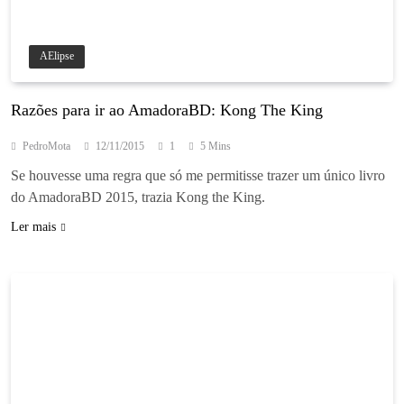
AElipse
Razões para ir ao AmadoraBD: Kong The King
PedroMota
12/11/2015
1
5 Mins
Se houvesse uma regra que só me permitisse trazer um único livro
do AmadoraBD 2015, trazia Kong the King.
Ler mais