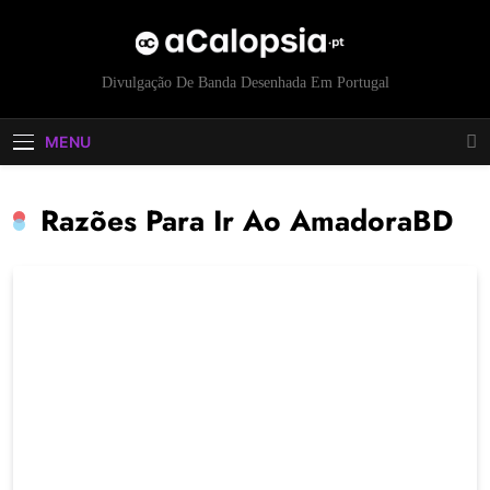
acalopsia
Divulgação De Banda Desenhada Em Portugal
MENU
Razões Para Ir Ao AmadoraBD