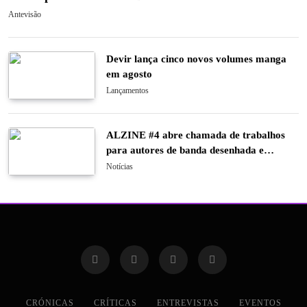
Antevisão
Devir lança cinco novos volumes manga
em agosto
Lançamentos
ALZINE #4 abre chamada de trabalhos
para autores de banda desenhada e
ilustração
Notícias
CRÓNICAS
CRÍTICAS
ENTREVISTAS
EVENTOS