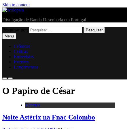
Skip to content
acalopsia
Divulgação de Banda Desenhada em Portugal
Pesquisar por:
Menu
Crónicas
Críticas
Entrevistas
Eventos
Lançamentos
O Papiro de César
Eventos
Noite Astérix na Fnac Colombo