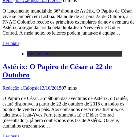
Redação aCalopsia
20/10/2015
0
1 mins
O lançamento mundial do 36º álbum de Astérix, O Papiro de César,
vive-se também em Lisboa. Na noite de 21 para 22 de Outubro, a
FNAC Colombo recebe os primeiros exemplares da nov aventura de
Astérix, a segunda criada pela dupla Jean-Yves Férri e Didier
Conrad. À meia noite, os leitores podem juntar-se à equipa…
Ler mais
Lançamentos
Astérix: O Papiro de César a 22 de
Outubro
Redação aCalopsia
13/10/2015
0
7 mins
O Papiro de César, 36º álbum das aventuras de Astérix, o Gaulês,
estará disponível a partir de 22 de outubro de 2015 em todos os
pontos de venda do país. Aos comandos desta nova história, os
talentosos Jean-Yves Ferri (argumentista) e Didier Conrad
(desenhador), já bem conhecidos dos fãs de Astérix. Os seus
caminhos cruzaram-se…
Ler mais