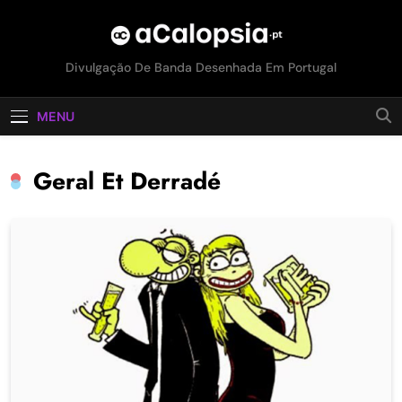
acalopsia
Divulgação De Banda Desenhada Em Portugal
MENU
Geral Et Derradé