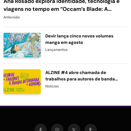
Ana Rosado explora identidade, tecnologia e
viagens no tempo em “Occam’s Blade: A
Navalha de Occam”
Antevisão
Devir lança cinco novos volumes
manga em agosto
Lançamentos
ALZINE #4 abre chamada de
trabalhos para autores de banda
desenhada e ilustração
Notícias