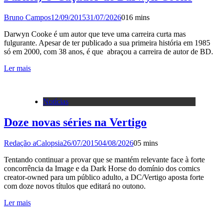
Bruno Campos
12/09/2015
31/07/2026
0
16 mins
Darwyn Cooke é um autor que teve uma carreira curta mas
fulgurante. Apesar de ter publicado a sua primeira história em 1985
só em 2000, com 38 anos, é que abraçou a carreira de autor de BD.
Ler mais
Notícias
Doze novas séries na Vertigo
Redação aCalopsia
26/07/2015
04/08/2026
0
5 mins
Tentando continuar a provar que se mantém relevante face à forte
concorrência da Image e da Dark Horse do domínio dos comics
creator-owned para um público adulto, a DC/Vertigo aposta forte
com doze novos títulos que editará no outono.
Ler mais