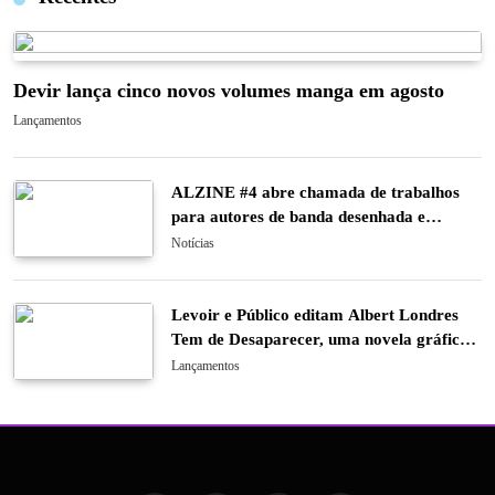
Devir lança cinco novos volumes manga em agosto
Lançamentos
ALZINE #4 abre chamada de trabalhos
para autores de banda desenhada e
ilustração
Notícias
Levoir e Público editam Albert Londres
Tem de Desaparecer, uma novela gráfica
sobre o último caso do pioneiro do
Lançamentos
jornalismo de investigação