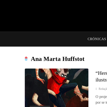
CRÓNICAS
Ana Marta Huffstot
“Heró
ilust
Redaçã
O proje
por se 