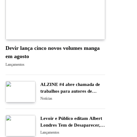
Devir lança cinco novos volumes manga
em agosto
Lançamentos
ALZINE #4 abre chamada de
trabalhos para autores de
banda desenhada e ilustração
Notícias
Levoir e Público editam Albert
Londres Tem de Desaparecer,
uma novela gráfica sobre o
Lançamentos