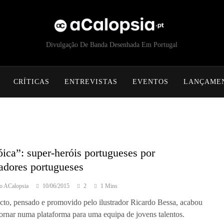
acalopsia
Divulgação De Banda Desenhada Em Portugal
CRÍTICAS
ENTREVISTAS
EVENTOS
LANÇAME
ica”: super-heróis portugueses por
radores portugueses
o ACalopsia
10/06/2015
2
1 Mins
cto, pensado e promovido pelo ilustrador Ricardo Bessa, acabou
tornar numa plataforma para uma equipa de jovens talentos.