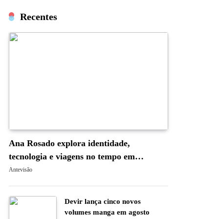
Recentes
Ana Rosado explora identidade,
tecnologia e viagens no tempo em
“Occam’s Blade: A Navalha de Occam”
Antevisão
Devir lança cinco novos
volumes manga em agosto