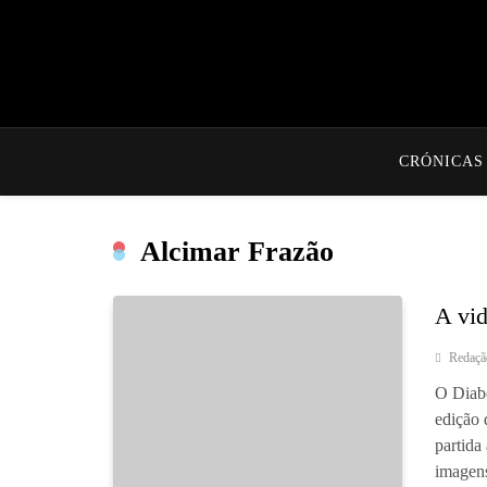
CRÓNICAS
Alcimar Frazão
A vi
Redaçã
O Diabo
edição 
partida
imagens