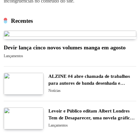
incongruências no conteúdo do site.
Recentes
Devir lança cinco novos volumes manga em agosto
Lançamentos
ALZINE #4 abre chamada de trabalhos
para autores de banda desenhada e
ilustração
Notícias
Levoir e Público editam Albert Londres
Tem de Desaparecer, uma novela gráfica
sobre o último caso do pioneiro do
Lançamentos
jornalismo de investigação