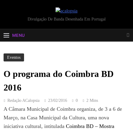
acalopsia
Divulgação De Banda Desenhada Em Portugal
MENU
Eventos
O programa do Coimbra BD
2016
Redação ACalopsia
23/02/2016
0
2 Mins
A Câmara Municipal de Coimbra organiza, de 3 a 6 de
Março, na Casa Municipal da Cultura, uma nova
iniciativa cultural, intitulada
Coimbra BD – Mostra