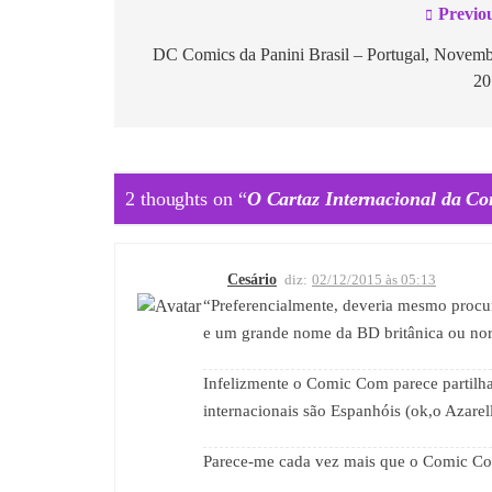
Previo
DC Comics da Panini Brasil – Portugal, Novem
20
2 thoughts on “
O Cartaz Internacional da C
Cesário
diz:
02/12/2015 às 05:13
“Preferencialmente, deveria mesmo procu
e um grande nome da BD britânica ou nor
Infelizmente o Comic Com parece partilh
internacionais são Espanhóis (ok,o Azarell
Parece-me cada vez mais que o Comic Com 