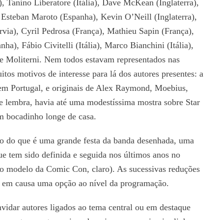
 Tanino Liberatore (Itália), Dave McKean (Inglaterra),
 Esteban Maroto (Espanha), Kevin O’Neill (Inglaterra),
rvia), Cyril Pedrosa (França), Mathieu Sapin (França),
a), Fábio Civitelli (Itália), Marco Bianchini (Itália),
de Moliterni. Nem todos estavam representados nas
os motivos de interesse para lá dos autores presentes: a
 em Portugal, e originais de Alex Raymond, Moebius,
se lembra, havia até uma modestíssima mostra sobre Star
m bocadinho longe de casa.
o do que é uma grande festa da banda desenhada, uma
ue tem sido definida e seguida nos últimos anos no
modelo da Comic Con, claro). As sucessivas reduções
o em causa uma opção ao nível da programação.
vidar autores ligados ao tema central ou em destaque