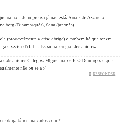
que na nota de imprensa já não está. Amais de Azzarelo
Snejberg (Dinamarqués), Sana (japonês).
la (provavelmente a crise obriga) e também há que ter em
lga o sector dá bd na Espanha ten grandes autores.
há dois autores Galegos, Miguelanxo e José Domingo, e que
egalmente não ou seja ;(
RESPONDER
s obrigatórios marcados com
*