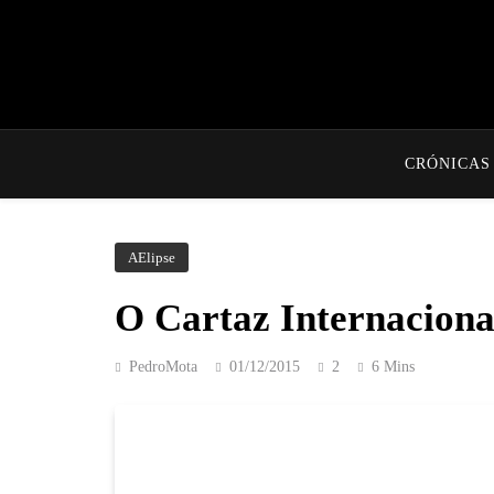
CRÓNICAS
AElipse
O Cartaz Internacion
PedroMota
01/12/2015
2
6 Mins