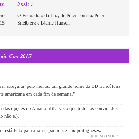
us:
Next:
bro
O Esquadrão da Luz, de Peter Tomasi, Peter
15
Snejbjerg e Bjarne Hansen
omic Con 2015
”
rar assegurar, pelo menos, um grande nome da BD francófona
te americana em cada fim de semana.”
ar das opções do AmadoraBD, visto que todos os convidados
o não é.).
está feito para atrair espanhois e não portugueses.
RESPONDER