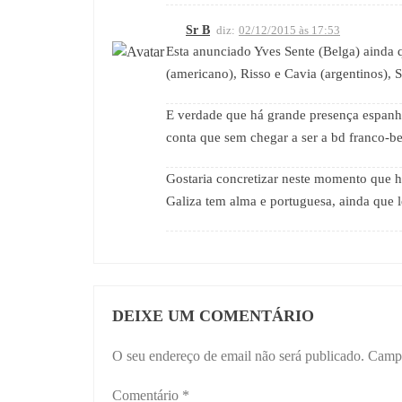
Sr B
diz:
02/12/2015 às 17:53
Esta anunciado Yves Sente (Belga) ainda 
(americano), Risso e Cavia (argentinos), 
E verdade que há grande presença espanho
conta que sem chegar a ser a bd franco-be
Gostaria concretizar neste momento que 
Galiza tem alma e portuguesa, ainda que l
DEIXE UM COMENTÁRIO
O seu endereço de email não será publicado.
Campo
Comentário
*