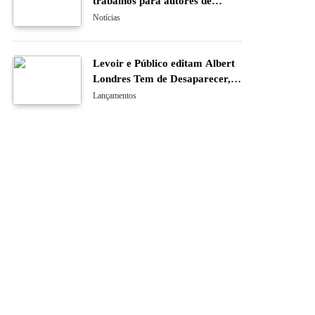
trabalhos para autores de
banda desenhada e ilustração
Notícias
Levoir e Público editam Albert
Londres Tem de Desaparecer,
uma novela gráfica sobre o
Lançamentos
último caso do pioneiro do
jornalismo de investigação