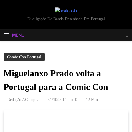
acalopsia
Divulgação De Banda Desenhada Em Portugal
MENU
Comic Con Portugal
Miguelanxo Prado volta a
Portugal para a Comic Con
Redação ACalopsia
31/10/2014
0
12 Mins