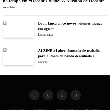
no tempo em “Occam’s Blade: A Navalha de Occam”
Antevisão
Devir lança cinco novos volumes manga
em agosto
Lançamentos
ALZINE #4 abre chamada de trabalhos
para autores de banda desenhada e
ilustração
Notícias