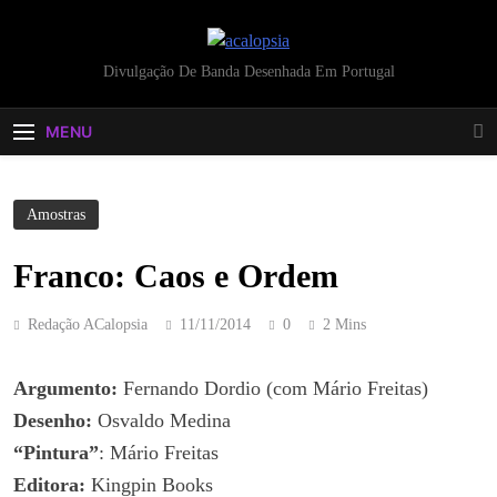
acalopsia
Divulgação De Banda Desenhada Em Portugal
MENU
Amostras
Franco: Caos e Ordem
Redação ACalopsia
11/11/2014
0
2 Mins
Argumento:
Fernando Dordio (com Mário Freitas)
Desenho:
Osvaldo Medina
“Pintura”
: Mário Freitas
Editora:
Kingpin Books