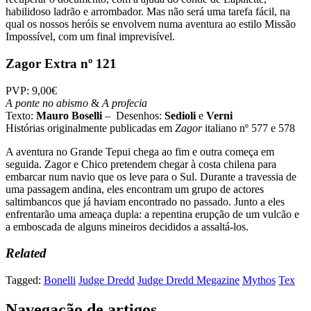
habilidoso ladrão e arrombador. Mas não será uma tarefa fácil, na
qual os nossos heróis se envolvem numa aventura ao estilo Missão
Impossível, com um final imprevisível.
Zagor Extra nº 121
PVP: 9,00€
A ponte no abismo
&
A profecia
Texto:
Mauro Boselli
– Desenhos:
Sedioli
e
Verni
Histórias originalmente publicadas em
Zagor
italiano nº 577 e 578
A aventura no Grande Tepui chega ao fim e outra começa em
seguida. Zagor e Chico pretendem chegar à costa chilena para
embarcar num navio que os leve para o Sul. Durante a travessia de
uma passagem andina, eles encontram um grupo de actores
saltimbancos que já haviam encontrado no passado. Junto a eles
enfrentarão uma ameaça dupla: a repentina erupção de um vulcão e
a emboscada de alguns mineiros decididos a assaltá-los.
Related
Tagged:
Bonelli
Judge Dredd
Judge Dredd Megazine
Mythos
Tex
Navegação de artigos