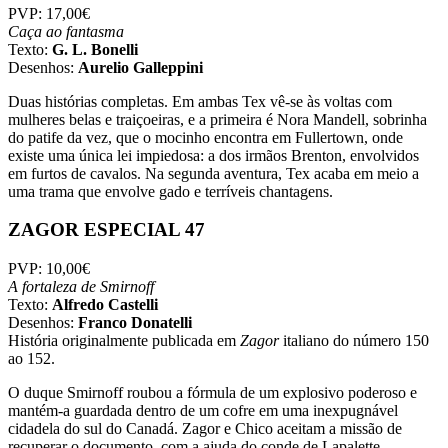
PVP: 17,00€
Caça ao fantasma
Texto:
G. L. Bonelli
Desenhos:
Aurelio Galleppini
Duas histórias completas. Em ambas Tex vê-se às voltas com
mulheres belas e traiçoeiras, e a primeira é Nora Mandell, sobrinha
do patife da vez, que o mocinho encontra em Fullertown, onde
existe uma única lei impiedosa: a dos irmãos Brenton, envolvidos
em furtos de cavalos. Na segunda aventura, Tex acaba em meio a
uma trama que envolve gado e terríveis chantagens.
ZAGOR ESPECIAL 47
PVP: 10,00€
A fortaleza de Smirnoff
Texto:
Alfredo Castelli
Desenhos:
Franco Donatelli
História originalmente publicada em
Zagor
italiano do número 150
ao 152.
O duque Smirnoff roubou a fórmula de um explosivo poderoso e
mantém-a guardada dentro de um cofre em uma inexpugnável
cidadela do sul do Canadá. Zagor e Chico aceitam a missão de
recuperar o documento, com a ajuda do conde de Lapalette,