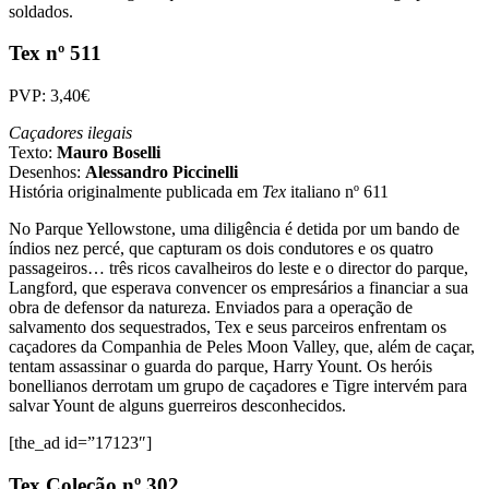
soldados.
Tex nº 511
PVP: 3,40€
Caçadores ilegais
Texto:
Mauro Boselli
Desenhos:
Alessandro Piccinelli
História originalmente publicada em
Tex
italiano nº 611
No Parque Yellowstone, uma diligência é detida por um bando de
índios nez percé, que capturam os dois condutores e os quatro
passageiros… três ricos cavalheiros do leste e o director do parque,
Langford, que esperava convencer os empresários a financiar a sua
obra de defensor da natureza. Enviados para a operação de
salvamento dos sequestrados, Tex e seus parceiros enfrentam os
caçadores da Companhia de Peles Moon Valley, que, além de caçar,
tentam assassinar o guarda do parque, Harry Yount. Os heróis
bonellianos derrotam um grupo de caçadores e Tigre intervém para
salvar Yount de alguns guerreiros desconhecidos.
[the_ad id=”17123″]
Tex Coleção nº 302