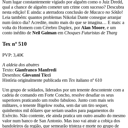
Num lugar constantemente vigiado por alguém como o Juiz Dredd,
qual a chance de alguém cometer um crime com sucesso? Descubra
nesta edição! E ainda: a aterradora conclusão de
Macaco no Sótão
!
Leia também: quantos problemas Nikolai Dante consegue arranjar
num único dia? Acredite, muito mais do que se imagina… E mais: a
volta do Homem com Cérebro Duplex, por
Alan Moore
, e um
conto inédito de
Neil Gaiman
em
Choques Futuristas de Tharg
Tex nº 510
PVP: 3,40€
A aldeia dos abutres
Texto:
Gianfranco Manfredi
Desenhos:
Giovanni Ticci
História originalmente publicada em
Tex
italiano nº 610
Um grupo de soldados, liderados por um tenente descontente com a
cadeia de comando em Forte Concho, resolve desafiar os seus
superiores praticando um roubo fabuloso. Junto com mais seis
militares, o tenente Bigelow rouba, sem dar um tiro sequer,
quinhentos mil dólares que seriam usados para pagamentos do
Exército. Não contente, ele ainda pratica um outro assalto do mesmo
valor num banco de San Antonio. Mas isso vai atrair a cobiça dos
bandoleiros da região, que semearão tristeza e morte no grupo de