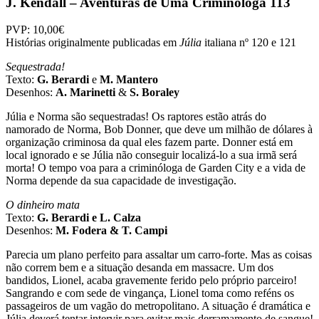
J. Kendall – Aventuras de Uma Criminóloga 113
PVP: 10,00€
Histórias originalmente publicadas em
Júlia
italiana nº 120 e 121
Sequestrada!
Texto:
G. Berardi
e
M. Mantero
Desenhos:
A. Marinetti
&
S. Boraley
Júlia e Norma são sequestradas! Os raptores estão atrás do
namorado de Norma, Bob Donner, que deve um milhão de dólares à
organização criminosa da qual eles fazem parte. Donner está em
local ignorado e se Júlia não conseguir localizá-lo a sua irmã será
morta! O tempo voa para a criminóloga de Garden City e a vida de
Norma depende da sua capacidade de investigação.
O dinheiro mata
Texto:
G. Berardi e L. Calza
Desenhos:
M. Fodera & T. Campi
Parecia um plano perfeito para assaltar um carro-forte. Mas as coisas
não correm bem e a situação desanda em massacre. Um dos
bandidos, Lionel, acaba gravemente ferido pelo próprio parceiro!
Sangrando e com sede de vingança, Lionel toma como reféns os
passageiros de um vagão do metropolitano. A situação é dramática e
Júlia deverá tentar intervir para evitar mais derramamento de sangue!