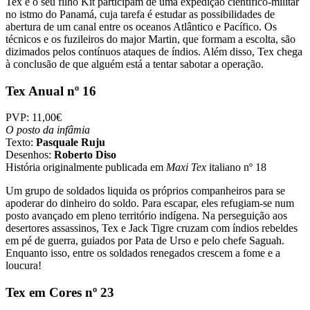
Tex e o seu filho Kit participam de uma expedição científico-militar
no istmo do Panamá, cuja tarefa é estudar as possibilidades de
abertura de um canal entre os oceanos Atlântico e Pacífico. Os
técnicos e os fuzileiros do major Martin, que formam a escolta, são
dizimados pelos contínuos ataques de índios. Além disso, Tex chega
à conclusão de que alguém está a tentar sabotar a operação.
Tex Anual nº 16
PVP: 11,00€
O posto da infâmia
Texto:
Pasquale Ruju
Desenhos:
Roberto Diso
História originalmente publicada em
Maxi Tex
italiano nº 18
Um grupo de soldados liquida os próprios companheiros para se
apoderar do dinheiro do soldo. Para escapar, eles refugiam-se num
posto avançado em pleno território indígena. Na perseguição aos
desertores assassinos, Tex e Jack Tigre cruzam com índios rebeldes
em pé de guerra, guiados por Pata de Urso e pelo chefe Saguah.
Enquanto isso, entre os soldados renegados crescem a fome e a
loucura!
Tex em Cores nº 23