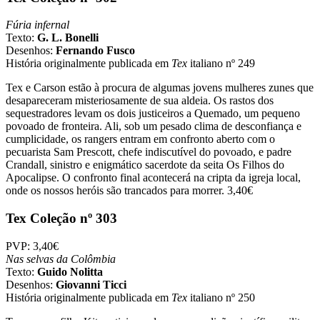
Fúria infernal
Texto:
G. L. Bonelli
Desenhos:
Fernando Fusco
História originalmente publicada em
Tex
italiano nº 249
Tex e Carson estão à procura de algumas jovens mulheres zunes que
desapareceram misteriosamente de sua aldeia. Os rastos dos
sequestradores levam os dois justiceiros a Quemado, um pequeno
povoado de fronteira. Ali, sob um pesado clima de desconfiança e
cumplicidade, os rangers entram em confronto aberto com o
pecuarista Sam Prescott, chefe indiscutível do povoado, e padre
Crandall, sinistro e enigmático sacerdote da seita Os Filhos do
Apocalipse. O confronto final acontecerá na cripta da igreja local,
onde os nossos heróis são trancados para morrer. 3,40€
Tex Coleção nº 303
PVP: 3,40€
Nas selvas da Colômbia
Texto:
Guido Nolitta
Desenhos:
Giovanni Ticci
História originalmente publicada em
Tex
italiano nº 250