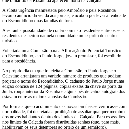
que o marido da Rosalinda apareceu morto na Calçada.
A súbita urgência manifestada pelo Ambrósio e pela Rosalinda
levou o anúncio da venda aos jornais, e acabou por levar à realidade
do Escondidinho duas famílias de fora.
A estranha possibilidade de contar com não-residentes entre os seus
residentes despertou naquela comunidade um espírito de centro
turístico.
Foi criada uma Comissão para a Afirmação do Potencial Turístico
do Escondidinho, e o Paulo Jorge, jovem promissor, foi escolhido
para a presidência.
No próprio dia em que foi eleita a Comissão, o Paulo Jorge e o
Celestino arranjaram um variado número de produtos que podiam
projetar o nome do Escondidinho. O cadastro do Paulo Jorge numa
edição concisa de 124 páginas, cópias exatas da chave da porta da
Junta, roupa interior da Rosinha e alguns pés-de-cabra autografados
estavam entre as maiores apostas da Comissão.
Por forma a que o acolhimento das novas famílias se verificasse com
normalidade, foi decretada a proibição de assaltar qualquer membro
dos novos habitantes dentro dos limites da Calçada. Para os assaltos
nos limites da Calçada foram distribuídas senhas (que, para mais,
habilitavam os seus detentores ao orteio de um semáforo).