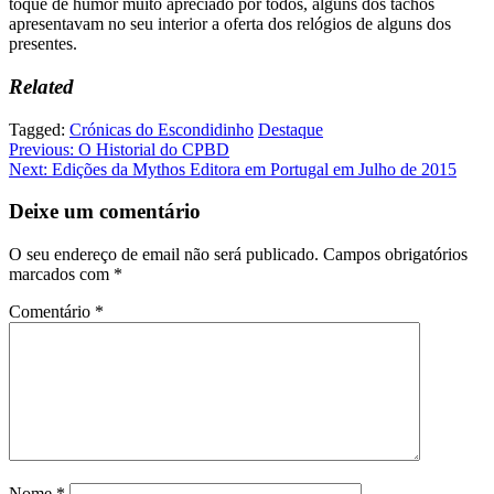
toque de humor muito apreciado por todos, alguns dos tachos
apresentavam no seu interior a oferta dos relógios de alguns dos
presentes.
Related
Tagged:
Crónicas do Escondidinho
Destaque
Navegação
Previous:
O Historial do CPBD
Next:
Edições da Mythos Editora em Portugal em Julho de 2015
de
artigos
Deixe um comentário
O seu endereço de email não será publicado.
Campos obrigatórios
marcados com
*
Comentário
*
Nome
*