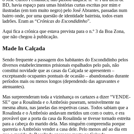
BD, havia espaço para umas histórias curtas escritas por mim e
ilustradas (em tom muito negro) pelo José Abrantes, passadas num
bairro onde, por uma questão de identidade bairrista, todos eram
ladrões. Eram as “
Crónicas do Escondidinho
”.
Aqui fica a crónica que estava prevista para o n.º 3 da Boa Zona,
que não chegou à publicação.
Made In Calçada
Sendo frequente a passagem dos habitantes do Escondidinho pelos
diversos estabelecimentos prisionais espalhados pelo país, não
constitui novidade que as casas da Calçada se apresentem –
exceptuando ocupantes pontuais de ocasião – abandonadas durante
períodos mais ou menos longos (dependendo das agravantes e
atenuantes).
Mas surpreenderam toda a vizinhança os cartazes a dizer “VENDE-
SE” que a Rosalinda e o Ambrósio puseram, sensivelmente na
mesma altura, nas janelas das respetivas casas. Todos sabiam que a
Rosalinda e o Ambrósio andavam metidos um com o outro, e era
provável que a porta da casa da Rosalinda se tivesse tornado estreita
para a cabeça do marido dela. Mas ninguém compreendia porque
quereria o Ambrósio vender a casa dele. Pelo menos até ao dia em