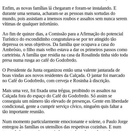
Enfim, as novas famílias lá chegaram e foram-se instalando. E
durante uma semana, acharam-se as pessoas mais sortudas do
mundo, pois assistiam a imensos roubos e assaltos sem nunca serem
vítimas de qualquer infortúnio.
Ao fim de quinze dias, a Comissão para a Afirmação do potencial
Turístico do escondidinho congratulava-se por ter atingido tão
depressa os seus objetivos. Da família que ocupava a casa do
Ambrósio, o filho mais velho estava a dar os primeiros passos como
carteirista. A família que residia na casa da Rosalinda tinha sido toda
presa numa rusga ao café do Godofredo.
O Presidente da Junta organizou então uma valente jantarada de
boas vindas aos novos residentes da Calçada. O jantar foi marcado
no Café do Godofredo, com cerveja e Rosinha à discrição.
Mais uma vez, foi fixada uma trégua, proibindo os assaltos na
Calçada fora do espaço do Café do Godofredo. Só assim se
conseguiu um número tão elevado de presenças. Gente em liberdade
condicional, gente a cumprir serviço cívico, ninguém quis faltar a
tão importante reunião.
Num momento particularmente emocionante e solene, o Paulo Jorge
entregou às famílias os utensílios das respetivas cozinhas. E num