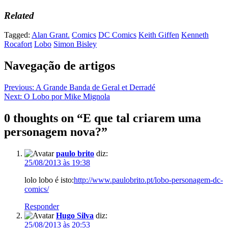
Related
Tagged:
Alan Grant.
Comics
DC Comics
Keith Giffen
Kenneth
Rocafort
Lobo
Simon Bisley
Navegação de artigos
Previous:
A Grande Banda de Geral et Derradé
Next:
O Lobo por Mike Mignola
0 thoughts on “
E que tal criarem uma
personagem nova?
”
paulo brito
diz:
25/08/2013 às 19:38
lolo lobo é isto:
http://www.paulobrito.pt/lobo-personagem-dc-
comics/
Responder
Hugo Silva
diz:
25/08/2013 às 20:53