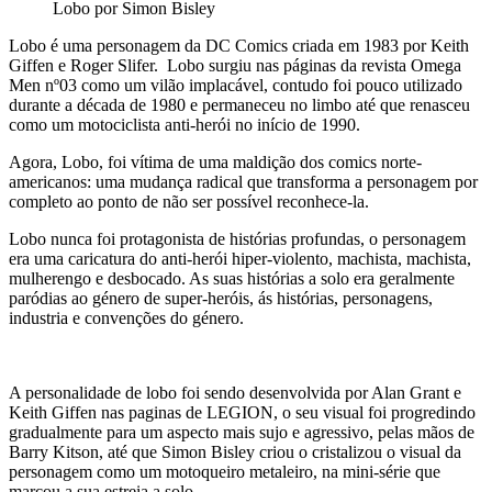
Lobo por Simon Bisley
Lobo é uma personagem da DC Comics criada em 1983 por Keith
Giffen e Roger Slifer. Lobo surgiu nas páginas da revista Omega
Men nº03 como um vilão implacável, contudo foi pouco utilizado
durante a década de 1980 e permaneceu no limbo até que renasceu
como um motociclista anti-herói no início de 1990.
Agora, Lobo, foi vítima de uma maldição dos comics norte-
americanos: uma mudança radical que transforma a personagem por
completo ao ponto de não ser possível reconhece-la.
Lobo nunca foi protagonista de histórias profundas, o personagem
era uma caricatura do anti-herói hiper-violento, machista, machista,
mulherengo e desbocado. As suas histórias a solo era geralmente
paródias ao género de super-heróis, ás histórias, personagens,
industria e convenções do género.
A personalidade de lobo foi sendo desenvolvida por Alan Grant e
Keith Giffen nas paginas de LEGION, o seu visual foi progredindo
gradualmente para um aspecto mais sujo e agressivo, pelas mãos de
Barry Kitson, até que Simon Bisley criou o cristalizou o visual da
personagem como um motoqueiro metaleiro, na mini-série que
marcou a sua estreia a solo.