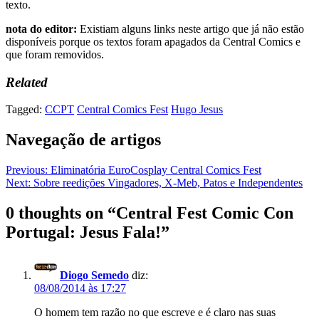
texto.
nota do editor:
Existiam alguns links neste artigo que já não estão
disponíveis porque os textos foram apagados da Central Comics e
que foram removidos.
Related
Tagged:
CCPT
Central Comics Fest
Hugo Jesus
Navegação de artigos
Previous:
Eliminatória EuroCosplay Central Comics Fest
Next:
Sobre reedições Vingadores, X-Meb, Patos e Independentes
0 thoughts on “
Central Fest Comic Con
Portugal: Jesus Fala!
”
Diogo Semedo
diz:
08/08/2014 às 17:27
O homem tem razão no que escreve e é claro nas suas