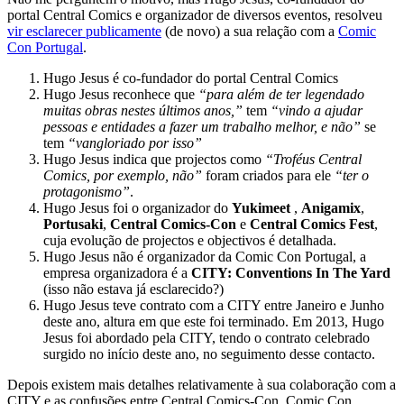
portal Central Comics e organizador de diversos eventos, resolveu
vir esclarecer publicamente
(de novo) a sua relação com a
Comic
Con Portugal
.
Hugo Jesus é co-fundador do portal Central Comics
Hugo Jesus reconhece que
“para além de ter legendado
muitas obras nestes últimos anos,”
tem
“vindo a ajudar
pessoas e entidades a fazer um trabalho melhor, e não”
se
tem
“vangloriado por isso”
Hugo Jesus indica que projectos como
“Troféus Central
Comics, por exemplo, não”
foram criados para ele
“ter o
protagonismo”
.
Hugo Jesus foi o organizador do
Yukimeet
,
Anigamix
,
Portusaki
,
Central Comics-Con
e
Central Comics Fest
,
cuja evolução de projectos e objectivos é detalhada.
Hugo Jesus não é organizador da Comic Con Portugal, a
empresa organizadora é a
CITY: Conventions In The Yard
(isso não estava já esclarecido?)
Hugo Jesus teve contrato com a CITY entre Janeiro e Junho
deste ano, altura em que este foi terminado. Em 2013, Hugo
Jesus foi abordado pela CITY, tendo o contrato celebrado
surgido no início deste ano, no seguimento desse contacto.
Depois existem mais detalhes relativamente à sua colaboração com a
CITY e as confusões entre Central Comics-Con, Comic Con