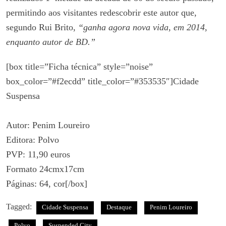
permitindo aos visitantes redescobrir este autor que,
segundo Rui Brito,
“ganha agora nova vida, em 2014,
enquanto autor de BD.”
[box title=”Ficha técnica” style=”noise”
box_color=”#f2ecdd” title_color=”#353535″]Cidade
Suspensa
Autor: Penim Loureiro
Editora: Polvo
PVP: 11,90 euros
Formato 24cmx17cm
Páginas: 64, cor[/box]
Tagged:
Cidade Suspensa
Destaque
Penim Loureiro
Polvo
Suspended City