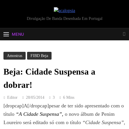
acalopsia
Divulgação De Banda Desenhada Em Portugal
MENU
Amostras
FIBD Beja
Beja: Cidade Suspensa a
dobrar!
Editor
28/05/2014
3
6 Mins
[dropcap]A[/dropcap]pesar de ter sido apresentado com o
título
“A Cidade Suspensa”
,
o novo álbum de Penim
Loureiro será editado só com o título
“Cidade Suspensa”
,