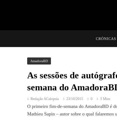
CRÓNICAS
AmadoraBD
As sessões de autógraf
semana do AmadoraB
Redação ACalopsia
23/10/2015
0
3 Mins
O primeiro fim-de-semana do AmadoraBD é dom
Mathieu Sapin – autor sobre o qual falaremos