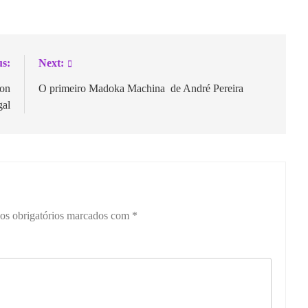
us:
Next:
Con
O primeiro Madoka Machina de André Pereira
gal
s obrigatórios marcados com
*