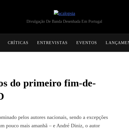
acalopsia
Divulgação De Banda Desenhada Em Portugal
CRÍTICAS
ENTREVISTAS
EVENTOS
LANÇAME
os do primeiro fim-de-
D
inado pelos autores nacionais, sendo a excepções
 um pouco mais amanhã – e André Diniz, o autor