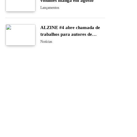
volumes manga em agosto
Lançamentos
ALZINE #4 abre chamada de
trabalhos para autores de
banda desenhada e ilustração
Notícias