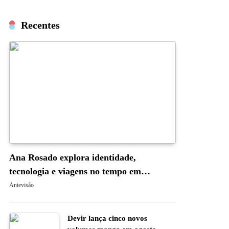
Recentes
Ana Rosado explora identidade,
tecnologia e viagens no tempo em
“Occam’s Blade: A Navalha de Occam”
Antevisão
Devir lança cinco novos