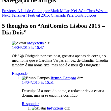
Navegação de artigos
Previous:
A Lei de Canon, por Mark Millar, Kek-W e Chris Weston
Next:
Fanzines! Festival 2015: Chamada Para Contribuições
5 thoughts on “
AniComics Lisboa 2015 –
Dia Dois
”
ladyxzeus
diz:
14/04/2015 às 16:47
Olá! 🙂 Obrigada por este post, gostaria apenas de corrigir o
meu nome que é Carolina Vargas em vez de Cláudia. Cláudia
também é um nome fixe, mas não é o meu 😉 Obrigada!
Responder
Bruno Campos
diz:
14/04/2015 às 16:51
Desculpa lá a troca do nome, o redactor devia estar a
dormir, mas já se encontra corrigido.
Responder
ladyxzeus
diz: