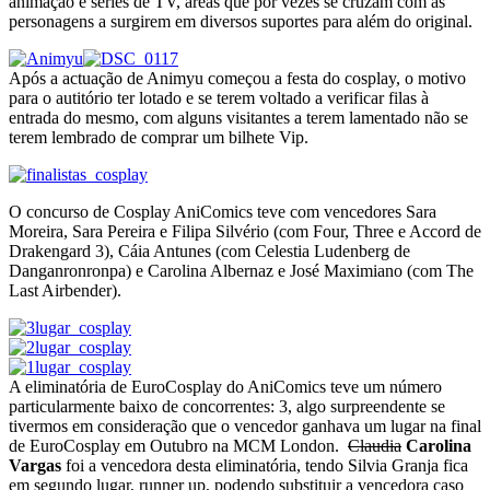
animação e séries de TV, áreas que por vezes se cruzam com as
personagens a surgirem em diversos suportes para além do original.
Após a actuação de Animyu começou a festa do cosplay, o motivo
para o autitório ter lotado e se terem voltado a verificar filas à
entrada do mesmo, com alguns visitantes a terem lamentado não se
terem lembrado de comprar um bilhete Vip.
O concurso de Cosplay AniComics teve com vencedores Sara
Moreira, Sara Pereira e Filipa Silvério (com Four, Three e Accord de
Drakengard 3), Cáia Antunes (com Celestia Ludenberg de
Danganronronpa) e Carolina Albernaz e José Maximiano (com The
Last Airbender).
A eliminatória de EuroCosplay do AniComics teve um número
particularmente baixo de concorrentes: 3, algo surpreendente se
tivermos em consideração que o vencedor ganhava um lugar na final
de EuroCosplay em Outubro na MCM London.
Claudia
Carolina
Vargas
foi a vencedora desta eliminatória, tendo Silvia Granja fica
em segundo lugar, runner up, podendo substituir a vencedora caso