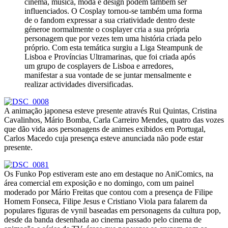
cinema, música, moda e design podem também ser
influenciados. O Cosplay tornou-se também uma forma
de o fandom expressar a sua criatividade dentro deste
géneroe normalmente o cosplayer cria a sua própria
personagem que por vezes tem uma história criada pelo
próprio. Com esta temática surgiu a Liga Steampunk de
Lisboa e Províncias Ultramarinas, que foi criada após
um grupo de cosplayers de Lisboa e arredores,
manifestar a sua vontade de se juntar mensalmente e
realizar actividades diversificadas.
A animação japonesa esteve presente através Rui Quintas, Cristina
Cavalinhos, Mário Bomba, Carla Carreiro Mendes, quatro das vozes
que dão vida aos personagens de animes exibidos em Portugal,
Carlos Macedo cuja presença esteve anunciada não pode estar
presente.
Os Funko Pop estiveram este ano em destaque no AniComics, na
área comercial em exposição e no domingo, com um painel
moderado por Mário Freitas que contou com a presença de Filipe
Homem Fonseca, Filipe Jesus e Cristiano Viola para falarem da
populares figuras de vynil baseadas em personagens da cultura pop,
desde da banda desenhada ao cinema passado pelo cinema de