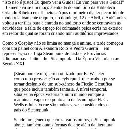
“Isto não é justo! Eu quero ver a Guida! Eu vim para ver a Guida!”
– Lamentava-se um moço à entrada do auditório da Biblioteca
Orlando Ribeiro em Telheiras. Após o primeiro dia ter decorrido de
modo relativamente traquilo, no domingo, 12 de Abril, o AniComics
voltou a ter filas para a entrada no auditório onde se centravam as
actividades, a falta de espaço foi colmatada pelos ecrãs no exterior
em redor do qual se foram criando mini-auditórios improvisados.
Como o Cosplay não se limita ao mangá e anime, a tarde começou
com um painel com Alexandra Rolo e Pedro Guerra – em
representação da Liga Steampunk de Lisboa e Províncias
Ultramarinas – intitulado Steampunk – Da Época Victoriana ao
Século XXI
[Steampunk é um] termo utilizado por K. W. Jeter
como uma provocação ao cyberpunk que acabou por se
tornar desígnio de um sub-género da Ficção Científica
que pode incluir também fantasia. A nível temporal,
situa-se na época victoriana num mundo em que a
máquina a vapor é o ponto alto da tecnologia. H. G.
Wells e Jules Verne são muitas vezes considerados os
pais do Steampunk.
Sendo um género que cruza vários outros, o Steampunk
abraça também outras formas de arte além da literatura: