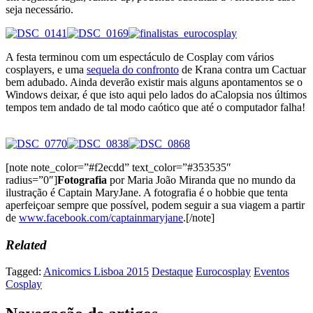
seja necessário.
A festa terminou com um espectáculo de Cosplay com vários
cosplayers, e uma
sequela do confronto
de Krana contra um Cactuar
bem adubado. Ainda deverão existir mais alguns apontamentos se o
Windows deixar, é que isto aqui pelo lados do aCalopsia nos últimos
tempos tem andado de tal modo caótico que até o computador falha!
[note note_color=”#f2ecdd” text_color=”#353535″
radius=”0″]
Fotografia
por Maria João Miranda que no mundo da
ilustração é Captain MaryJane. A fotografia é o hobbie que tenta
aperfeiçoar sempre que possível, podem seguir a sua viagem a partir
de
www.facebook.com/captainmaryjane
.[/note]
Related
Tagged:
Anicomics Lisboa 2015
Destaque
Eurocosplay
Eventos
Cosplay