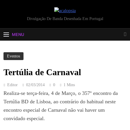
acalopsia
Divulgação De Banda Desenhada Em Portugal
MENU
Eventos
Tertúlia de Carnaval
Editor
02/03/2014
0
1 Mins
Realiza-se terça-feira, 4 de Março, o 357º encontro da
Tertúlia BD de Lisboa, ao contrário do habitual neste
encontro especial de Carnaval não vai haver um
convidado especial.