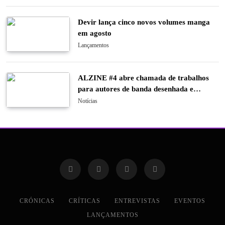
Devir lança cinco novos volumes manga
em agosto
Lançamentos
ALZINE #4 abre chamada de trabalhos
para autores de banda desenhada e
ilustração
Notícias
CRÓNICAS
CRÍTICAS
ENTREVISTAS
EVENTOS
LANÇAMENTOS