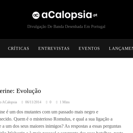
acalopsia
Divulgação De Banda Desenhada Em Portugal
CRÍTICAS
ENTREVISTAS
EVENTOS
LANÇAME
erine: Evolução
o ACalopsia
06/11/2014
0
1 Mins
ine é um dos mutantes com um passado mais negro e
ecido. Quem é o misterioso Romulus, e qual a sua ligação a
 a um dos seus maiores inimigos? As respostas a essas perguntas