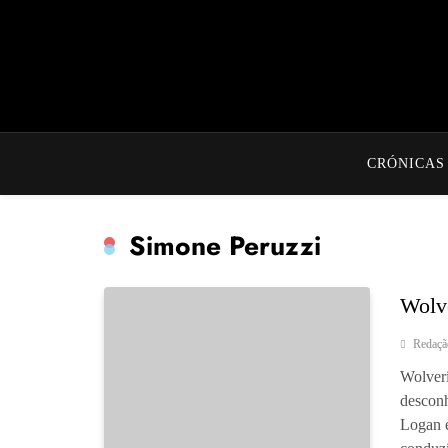
CRÓNICAS
Simone Peruzzi
Wolv
Redaçã
Wolver
desconh
Logan e