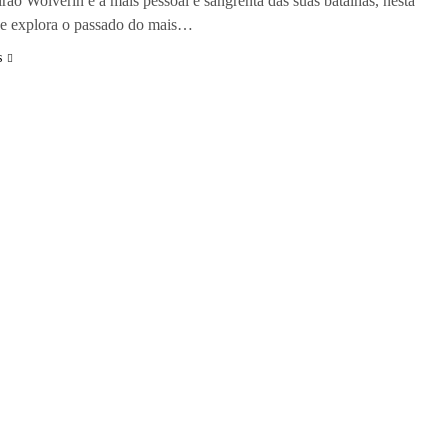
rão Wolverin e à mais pessoal e sangrenta das suas batalhas, nesta
ue explora o passado do mais…
s