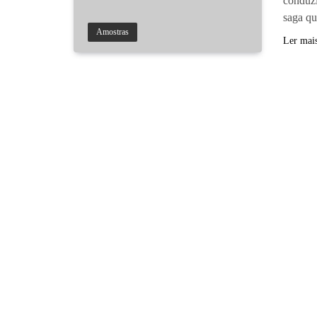
conduzi
saga q
Amostras
Ler mai