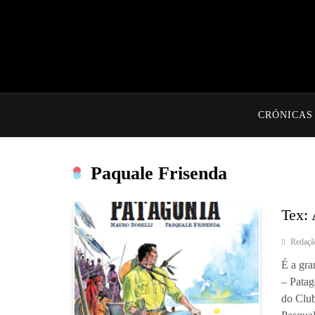
CRÓNICAS
Paquale Frisenda
Tex: 
Redaçã
É a gra
– Patag
do Club