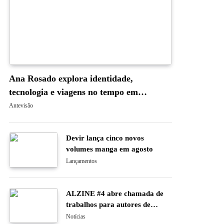
Ana Rosado explora identidade,
tecnologia e viagens no tempo em
“Occam’s Blade: A Navalha de Occam”
Antevisão
Devir lança cinco novos
volumes manga em agosto
Lançamentos
ALZINE #4 abre chamada de
trabalhos para autores de
banda desenhada e ilustração
Notícias