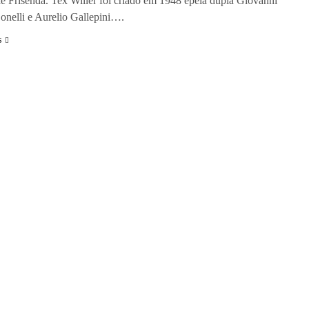
e Frisenda. Tex Willer foi criado em 1948 epela dupla Giovanni
onelli e Aurelio Gallepini….
s