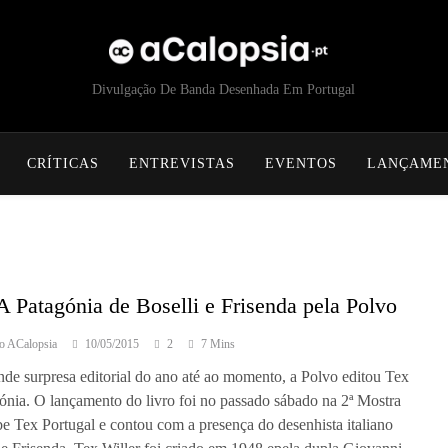
acalopsia
Divulgação De Banda Desenhada Em Portugal
CRÍTICAS
ENTREVISTAS
EVENTOS
LANÇAME
A Patagónia de Boselli e Frisenda pela Polvo
o ACalopsia
10/05/2015
2
7 Mins
nde surpresa editorial do ano até ao momento, a Polvo editou Tex
ónia. O lançamento do livro foi no passado sábado na 2ª Mostra
e Tex Portugal e contou com a presença do desenhista italiano