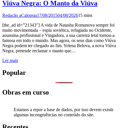
Viúva Negra: O Manto da Viúva
Redação aCalopsia
17/08/2015
04/08/2026
1
5 mins
[the_ad id=”21343″] A vida de Natasha Romanova sempre foi
muito movimentada – espia soviética, refugiada no Ocidente,
assassina profissional e Vingadora, a sua carreira letal tornou-a
famosa em todo o mundo. Mas agora, os seus dias como Viúva
Negra podem ter chegado ao fim. Yelena Belova, a nova Viúva
Negra, pretende reclamar o manto que…
Ler mais
Popular
Obras em curso
Estamos a repor a base de dados, por isso devem existir
algumas incongruências no conteúdo do site.
Recentes