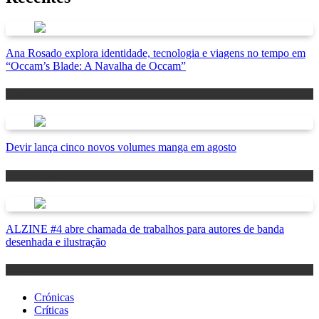
Ana Rosado explora identidade, tecnologia e viagens no tempo em
“Occam’s Blade: A Navalha de Occam”
Antevisão
Devir lança cinco novos volumes manga em agosto
Lançamentos
ALZINE #4 abre chamada de trabalhos para autores de banda
desenhada e ilustração
Notícias
Crónicas
Críticas