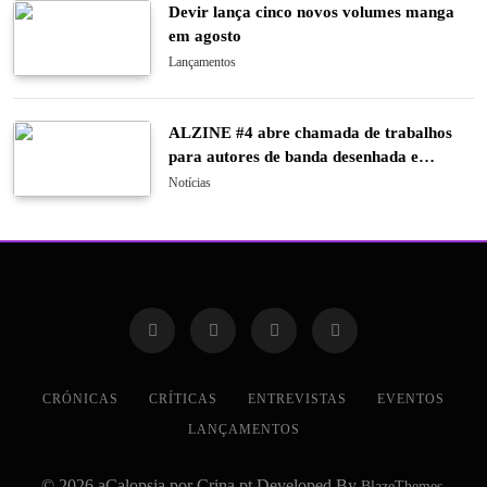
Devir lança cinco novos volumes manga
em agosto
Lançamentos
ALZINE #4 abre chamada de trabalhos
para autores de banda desenhada e
ilustração
Notícias
CRÓNICAS
CRÍTICAS
ENTREVISTAS
EVENTOS
LANÇAMENTOS
© 2026 aCalopsia por Crina.pt Developed By
.
BlazeThemes