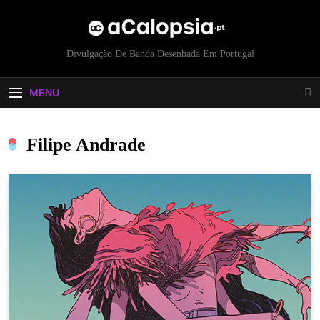
acalopsia
Divulgação De Banda Desenhada Em Portugal
MENU
Filipe Andrade